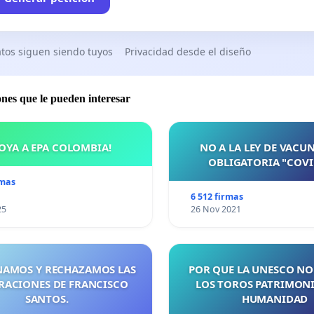
tos siguen siendo tuyos
Privacidad desde el diseño
ones que le pueden interesar
OYA A EPA COLOMBIA!
NO A LA LEY DE VACU
OBLIGATORIA "COVI
rmas
6 512 firmas
25
26 Nov 2021
AMOS Y RECHAZAMOS LAS
POR QUE LA UNESCO NO
RACIONES DE FRANCISCO
LOS TOROS PATRIMONI
SANTOS.
HUMANIDAD