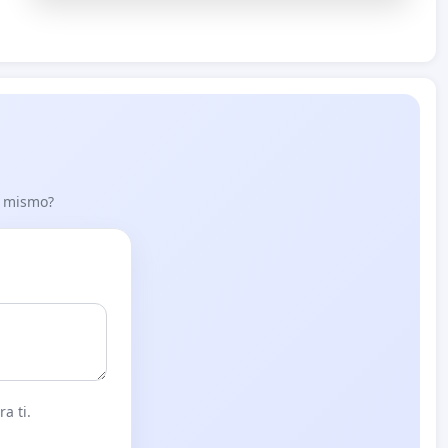
lo mismo?
a ti.