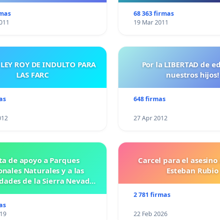
rmas
68 363 firmas
011
19 Mar 2011
 LEY ROY DE INDULTO PARA
Por la LIBERTAD de e
LAS FARC
nuestros hijos!
as
648 firmas
012
27 Apr 2012
ta de apoyo a Parques
Carcel para el asesino
nales Naturales y a las
Esteban Rubio
ades de la Sierra Nevada
de Santa Marta
2 781 firmas
as
019
22 Feb 2026