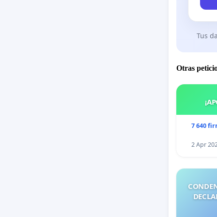
Tus da
Otras petici
¡AP
7 640 fi
2 Apr 20
CONDEN
DECLA