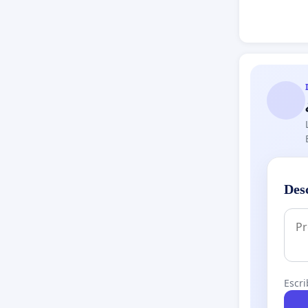
Des
Escri