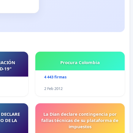
NACIÓN
Procura Colombia
D-19"
4 443 firmas
2 Feb 2012
 DECLARE
La Dian declare contingencia por
O DE LA
fallas técnicas de su plataforma de
impuestos