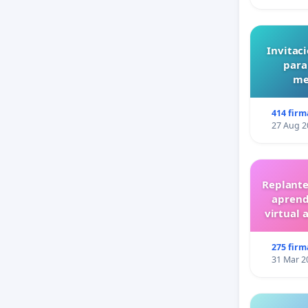
Invitaci
para
me
414 firm
27 Aug 2
Replante
aprend
virtual 
275 firm
31 Mar 2