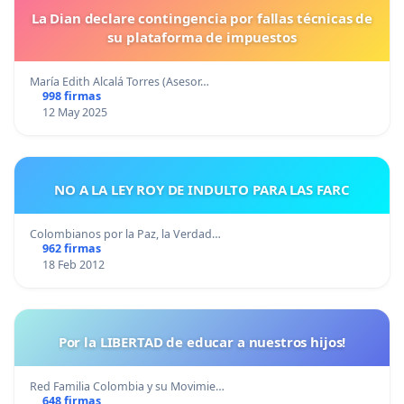
La Dian declare contingencia por fallas técnicas de
su plataforma de impuestos
María Edith Alcalá Torres (Asesor…
998 firmas
12 May 2025
NO A LA LEY ROY DE INDULTO PARA LAS FARC
Colombianos por la Paz, la Verdad…
962 firmas
18 Feb 2012
Por la LIBERTAD de educar a nuestros hijos!
Red Familia Colombia y su Movimie…
648 firmas