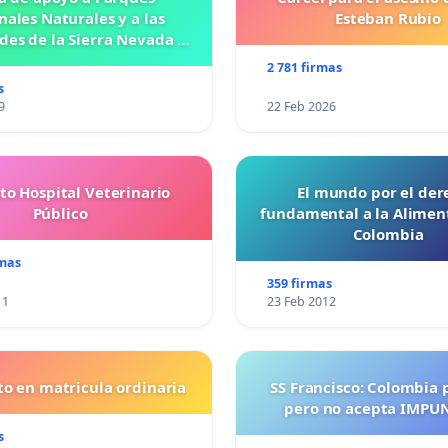
nales Naturales y a las
Esteban Rubio
es de la Sierra Nevada de
Santa Marta
2 781 firmas
s
9
22 Feb 2026
to Hospital Veterinario
El mundo por el der
Público
fundamental a la Alimen
Colombia
rmas
359 firmas
11
23 Feb 2012
o en matricula ordinaria
SS Francisco: Colombia 
pero no acepta IMPU
s