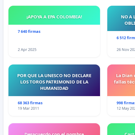
¡APOYA A EPA COLOMBIA!
NO A 
OBLI
7 640 firmas
6 512 fir
2 Apr 2025
26 Nov 20
POR QUE LA UNESCO NO DECLARE
La Dian 
LOS TOROS PATRIMONIO DE LA
fallas té
HUMANIDAD
68 363 firmas
998 firma
19 Mar 2011
12 May 20
Desacuerdo con el nombre
Cart