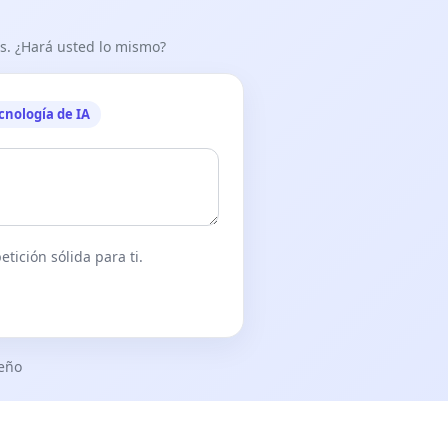
as. ¿Hará usted lo mismo?
cnología de IA
tición sólida para ti.
seño