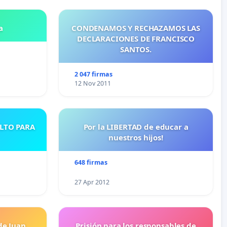
a
CONDENAMOS Y RECHAZAMOS LAS
DECLARACIONES DE FRANCISCO
SANTOS.
2 047 firmas
12 Nov 2011
ULTO PARA
Por la LIBERTAD de educar a
nuestros hijos!
648 firmas
27 Apr 2012
de Juan
Prisión para los responsables de