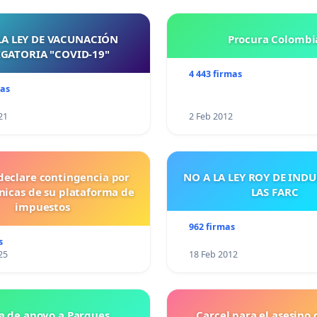
LA LEY DE VACUNACIÓN
Procura Colombi
GATORIA "COVID-19"
4 443 firmas
mas
21
2 Feb 2012
declare contingencia por
NO A LA LEY ROY DE IND
cnicas de su plataforma de
LAS FARC
impuestos
962 firmas
s
25
18 Feb 2012
a de apoyo a Parques
Carcel para el asesino 