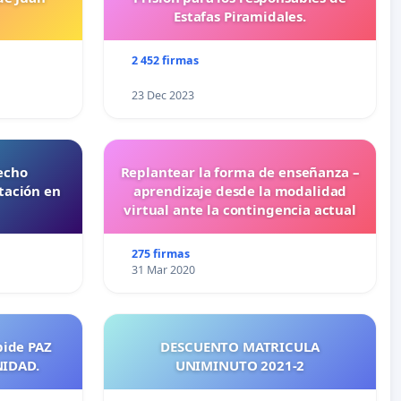
Estafas Piramidales.
2 452 firmas
23 Dec 2023
echo
Replantear la forma de enseñanza –
tación en
aprendizaje desde la modalidad
virtual ante la contingencia actual
275 firmas
31 Mar 2020
pide PAZ
DESCUENTO MATRICULA
NIDAD.
UNIMINUTO 2021-2