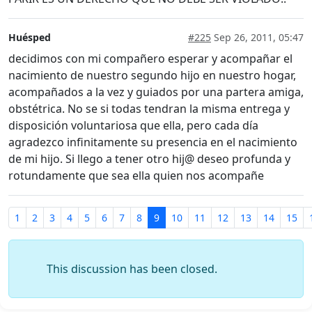
Huésped
#225
Sep 26, 2011, 05:47
decidimos con mi compañero esperar y acompañar el
nacimiento de nuestro segundo hijo en nuestro hogar,
acompañados a la vez y guiados por una partera amiga,
obstétrica. No se si todas tendran la misma entrega y
disposición voluntariosa que ella, pero cada día
agradezco infinitamente su presencia en el nacimiento
de mi hijo. Si llego a tener otro hij@ deseo profunda y
rotundamente que sea ella quien nos acompañe
1
2
3
4
5
6
7
8
9
10
11
12
13
14
15
This discussion has been closed.