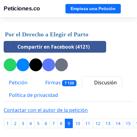
Peticiones.co
Empieza una Petición
Por el Derecho a Elegir el Parto
Compartir en Facebook (4121)
Petición
Firmas
Discusión
7 120
Política de privacidad
Contactar con el autor de la petición
1
2
3
4
5
6
7
8
9
10
11
12
13
14
15