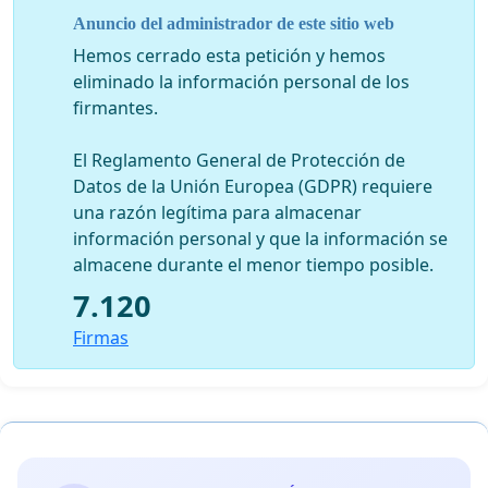
Anuncio del administrador de este sitio web
Por favor al firmar es importante que coloquen su
Hemos cerrado esta petición y hemos
D.N.I, pueden optar por hacer o no pública su firma.
eliminado la información personal de los
firmantes.
Agradecemos infinitamente el apoyo y la difusión.
El Reglamento General de Protección de
Datos de la Unión Europea (GDPR) requiere
una razón legítima para almacenar
información personal y que la información se
almacene durante el menor tiempo posible.
7.120
Firmas