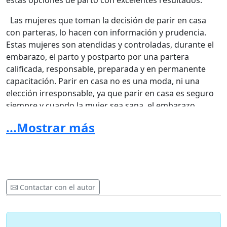
estas opciones de parto con excelentes resultados.
Las mujeres que toman la decisión de parir en casa
con parteras, lo hacen con información y prudencia.
Estas mujeres son atendidas y controladas, durante el
embarazo, el parto y postparto por una partera
calificada, responsable, preparada y en permanente
capacitación. Parir en casa no es una moda, ni una
elección irresponsable, ya que parir en casa es seguro
siempre y cuando la mujer sea sana, el embarazo
normal y se esté debidamente acompañada.
...Mostrar más
Elegir cómo, dónde y con quién parir, es parte del
derecho sexual y reproductivo de la mujer, es elegir
sobre su propio cuerpo, sobre los cuidados y atención
que se adecuen a sus necesidades y creencias.
Contactar con el autor
"LA ELECCION ES PERSONAL,
EL DERECHO A ELEGIR ES DE TODAS"