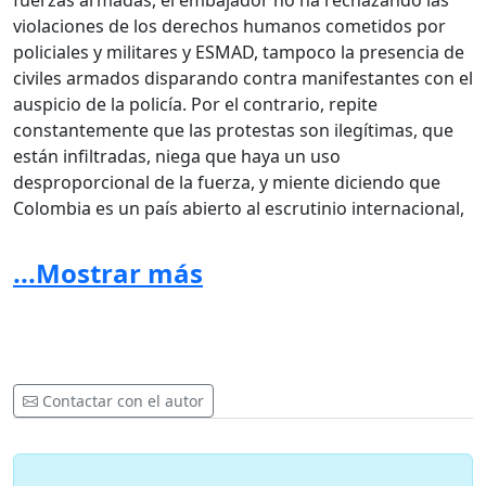
fuerzas armadas, el embajador no ha rechazando las
violaciones de los derechos humanos cometidos por
policiales y militares y ESMAD, tampoco la presencia de
civiles armados disparando contra manifestantes con el
auspicio de la policía. Por el contrario, repite
constantemente que las protestas son ilegítimas, que
están infiltradas, niega que haya un uso
desproporcional de la fuerza, y miente diciendo que
Colombia es un país abierto al escrutinio internacional,
cuando en realidad se ha negado el acceso a
comisiones de verificación para aclarar los hechos de
...Mostrar más
violencia. Nosotros y nosotras, las personas firmantes
de esta carta consideramos que ustedes no han
cumplido su mandado como representante del pueblo
de Colombia en Alemania, que no han sido voceros del
Estado Social de Derecho, y no han cumplido el
Contactar con el autor
mandato constitucional, y le ha mentido a la comunidad
internacional. Por lo tanto, solicitamos su renuncia y la
de todo el cuerpo diplomático.