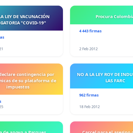
LA LEY DE VACUNACIÓN
Procura Colombi
GATORIA "COVID-19"
4 443 firmas
mas
21
2 Feb 2012
declare contingencia por
NO A LA LEY ROY DE IND
cnicas de su plataforma de
LAS FARC
impuestos
962 firmas
s
25
18 Feb 2012
a de apoyo a Parques
Carcel para el asesino 