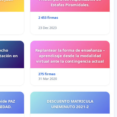
Estafas Piramidales.
2 453 firmas
23 Dec 2023
echo
Replantear la forma de enseñanza –
tación en
aprendizaje desde la modalidad
virtual ante la contingencia actual
275 firmas
31 Mar 2020
pide PAZ
DESCUENTO MATRICULA
NIDAD.
UNIMINUTO 2021-2