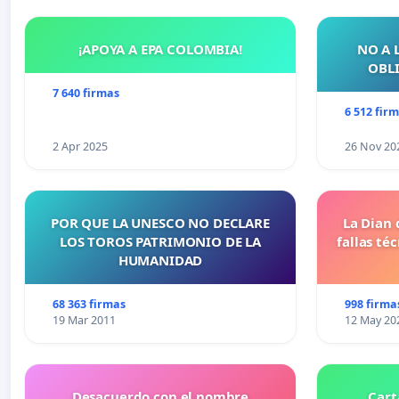
¡APOYA A EPA COLOMBIA!
NO A 
OBLI
7 640 firmas
6 512 fir
2 Apr 2025
26 Nov 20
POR QUE LA UNESCO NO DECLARE
La Dian 
LOS TOROS PATRIMONIO DE LA
fallas té
HUMANIDAD
68 363 firmas
998 firma
19 Mar 2011
12 May 20
Desacuerdo con el nombre
Cart