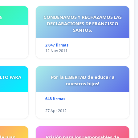
a
CONDENAMOS Y RECHAZAMOS LAS
DECLARACIONES DE FRANCISCO
SANTOS.
2 047 firmas
12 Nov 2011
ULTO PARA
Por la LIBERTAD de educar a
nuestros hijos!
648 firmas
27 Apr 2012
de Juan
Prisión para los responsables de