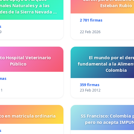
nales Naturales y a las
Esteban Rubio
es de la Sierra Nevada de
Santa Marta
2 781 firmas
s
9
22 Feb 2026
to Hospital Veterinario
El mundo por el der
Público
fundamental a la Alimen
Colombia
rmas
359 firmas
11
23 Feb 2012
o en matricula ordinaria
SS Francisco: Colombia 
pero no acepta IMPU
s