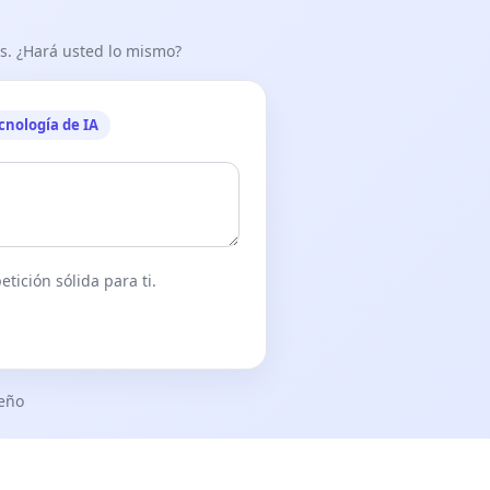
as. ¿Hará usted lo mismo?
cnología de IA
tición sólida para ti.
seño