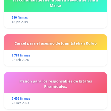
las comunidades de la Sierra Nevada de Santa
Marta
580 firmas
16 Jan 2019
Carcel para el asesino de Juan Esteban Rubio
2 781 firmas
22 Feb 2026
Prisión para los responsables de Estafas
Piramidales.
2 452 firmas
23 Dec 2023