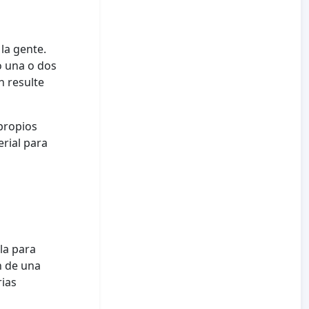
la gente.
o una o dos
n resulte
propios
rial para
la para
n de una
rias