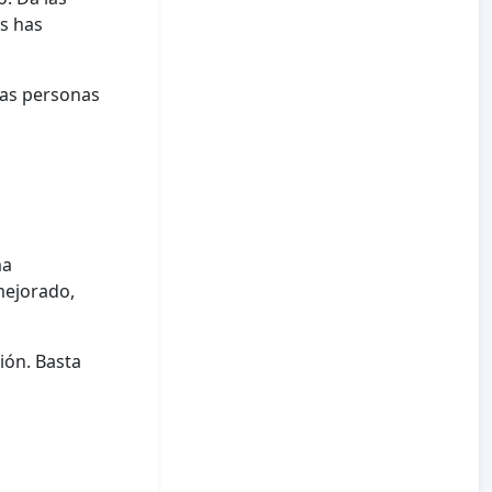
s has
las personas
ma
mejorado,
ión. Basta