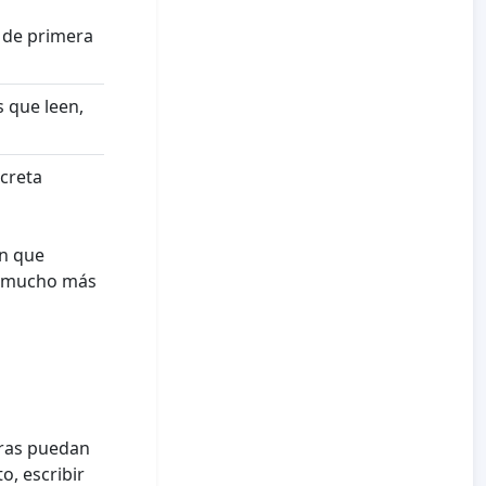
 de primera
s que leen,
creta
ón que
ra mucho más
oras puedan
o, escribir