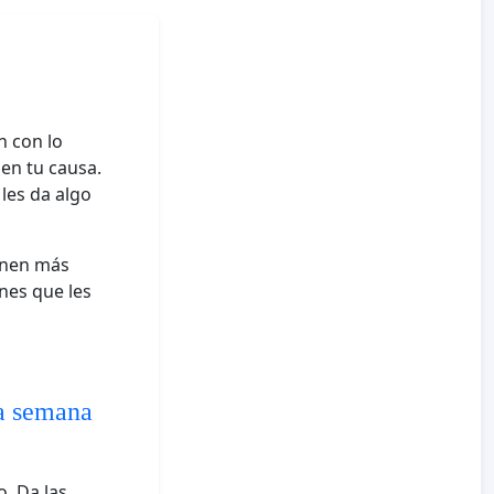
n con lo
 en tu causa.
 les da algo
enen más
ones que les
ra semana
. Da las