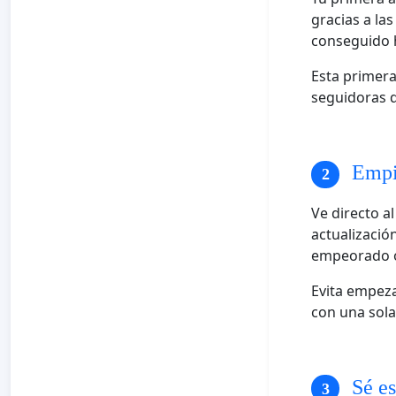
gracias a la
conseguido h
Esta primera
seguidoras q
Empie
Ve directo a
actualizació
empeorado o
Evita empeza
con una sola
Sé es