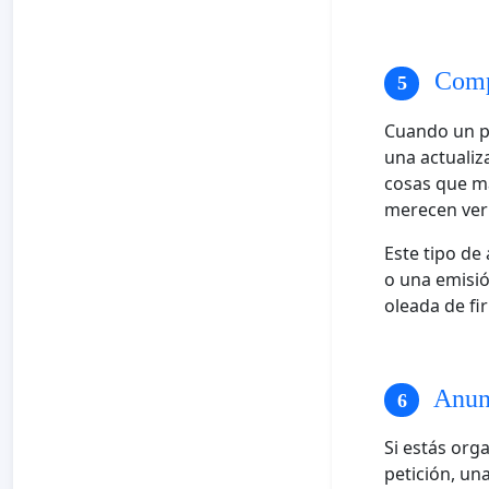
Compa
Cuando un pe
una actualiz
cosas que má
merecen verl
Este tipo de
o una emisi
oleada de fi
Anunc
Si estás org
petición, un