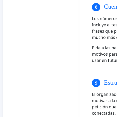
Cuent
Los números 
Incluye el t
frases que p
mucho más c
Pide a las p
motivos para
usar en futu
Estru
El organizad
motivar a la
petición que
conectadas.