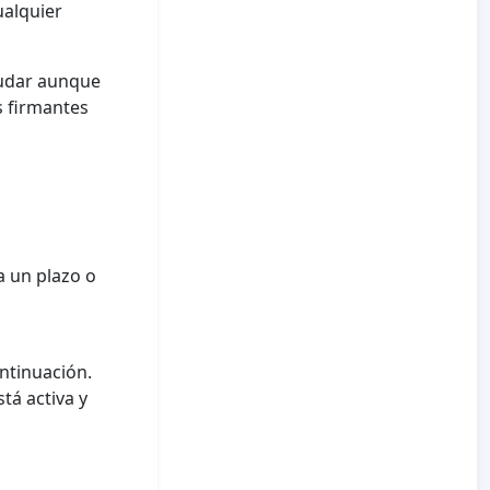
cualquier
yudar aunque
s firmantes
a un plazo o
ontinuación.
á activa y