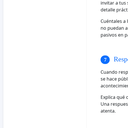
invitar a tus
detalle prác
Cuéntales a 
no puedan as
pasivos en p
Respo
Cuando respo
se hace públ
acontecimien
Explica qué 
Una respuest
atenta.