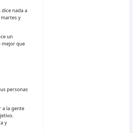
 dice nada a
 martes y
oce un
o mejor que
 tus personas
 a la gente
etivo.
a y