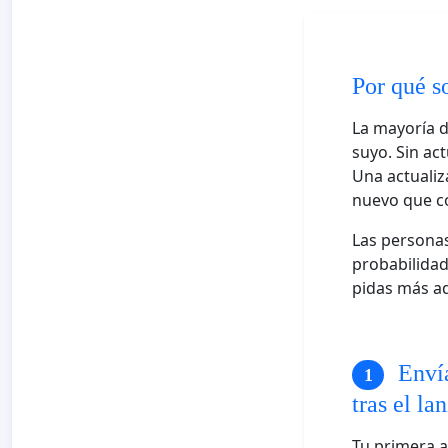
Por qué s
La mayoría d
suyo. Sin ac
Una actualiz
nuevo que co
Las personas
probabilidade
pidas más ad
Envía
tras el l
Tu primera a