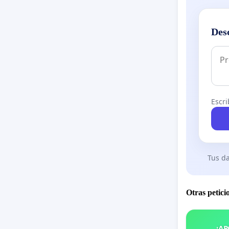
Des
Escri
Tus da
Otras petici
¡AP