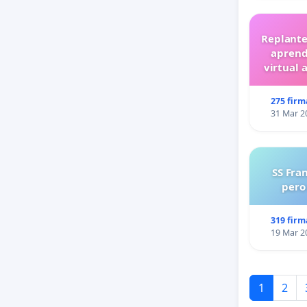
Replante
aprend
virtual 
275 firm
31 Mar 2
SS Fra
pero
319 firm
19 Mar 2
1
2