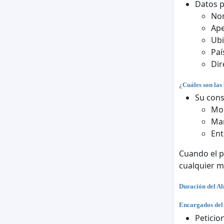
Datos 
No
Ape
Ubi
Paí
Dir
¿Cuáles son las 
Su cons
Mos
Man
Ent
Cuando el p
cualquier 
Duración del A
Encargados del
Peticio