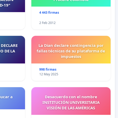
D-19"
4 443 firmas
2 Feb 2012
 DECLARE
La Dian declare contingencia por
O DE LA
fallas técnicas de su plataforma de
impuestos
998 firmas
12 May 2025
ducar a
Desacuerdo con el nombre
INSTITUCIÓN UNIVERSITARIA
VISIÓN DE LAS AMÉRICAS