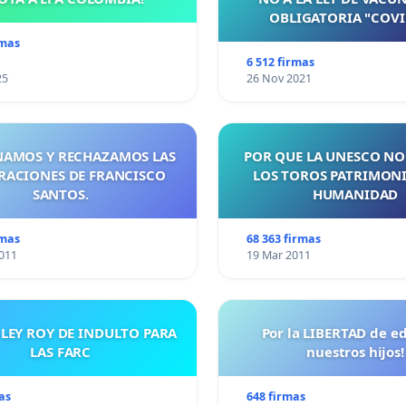
OBLIGATORIA "COVI
rmas
6 512 firmas
25
26 Nov 2021
AMOS Y RECHAZAMOS LAS
POR QUE LA UNESCO NO
RACIONES DE FRANCISCO
LOS TOROS PATRIMONI
SANTOS.
HUMANIDAD
rmas
68 363 firmas
011
19 Mar 2011
 LEY ROY DE INDULTO PARA
Por la LIBERTAD de e
LAS FARC
nuestros hijos!
as
648 firmas