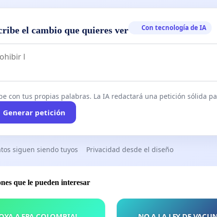
Con tecnología de IA
cribe el cambio que quieres ver
be con tus propias palabras. La IA redactará una petición sólida par
Generar petición
tos siguen siendo tuyos
Privacidad desde el diseño
ones que le pueden interesar
OYA A EPA COLOMBIA!
NO A LA LEY DE VACU