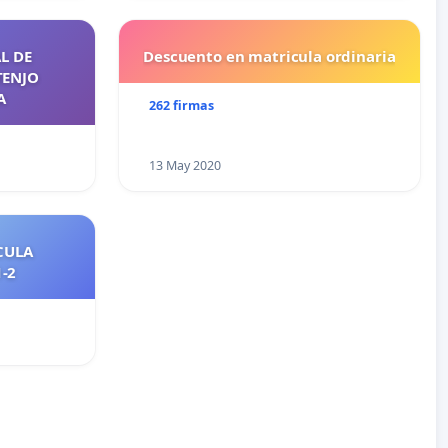
L DE
Descuento en matricula ordinaria
TENJO
A
262 firmas
13 May 2020
CULA
2021-2