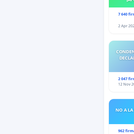
7 640 fi
2 Apr 20
CONDEN
DECLA
2 047 fi
12 Nov 2
NO A LA
962 firm