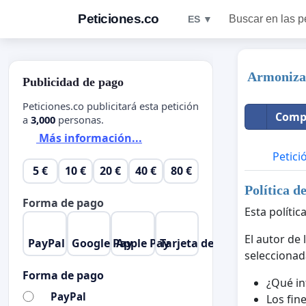
Peticiones.co
Buscar en las p
ES ▼
Armonizac
Publicidad de pago
Peticiones.co publicitará esta petición
Compa
a
3,000
personas.
Más información...
Petici
5 €
10 €
20 €
40 €
80 €
Política d
Forma de pago
Esta polític
El autor de
PayPal
Google Pay
Apple Pay
Tarjeta de crédito
seleccionad
Forma de pago
¿Qué in
PayPal
Los fine