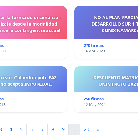
ar la forma de enseñanza –
NO AL PLAN PARCIA
izaje desde la modalidad
DESARROLLO SUR 1 
ante la contingencia actual
CUNDINAMARC
as
270 firmas
020
16 Apr 2023
ncisco: Colombia pide PAZ
DESCUENTO MATRI
 no acepta IMPUNIDAD.
UNIMINUTO 
as
250 firmas
013
12 May 2021
3
4
5
6
7
8
9
...
20
»