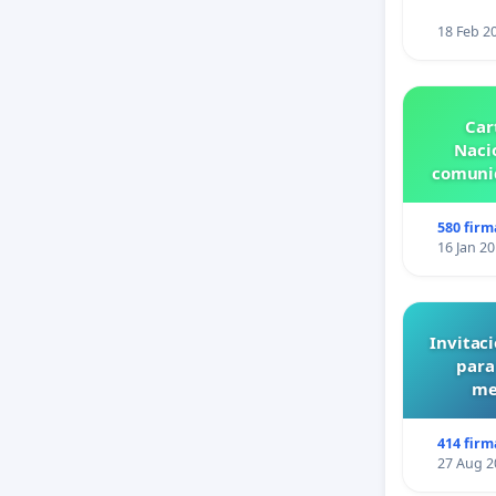
18 Feb 2
Car
Nacio
comunid
580 firm
16 Jan 2
Invitaci
para
me
414 firm
27 Aug 2