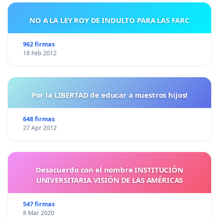
NO A LA LEY ROY DE INDULTO PARA LAS FARC
962 firmas
18 Feb 2012
Por la LIBERTAD de educar a nuestros hijos!
648 firmas
27 Apr 2012
Desacuerdo con el nombre INSTITUCIÓN
UNIVERSITARIA VISIÓN DE LAS AMÉRICAS
547 firmas
8 Mar 2020