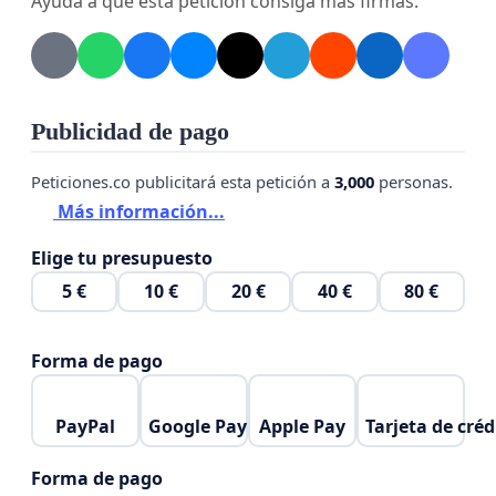
Ayuda a que esta petición consiga más firmas.
desarrollar la actividad.
Sin otro particular nos despedimos atentamente
esperando una pronta y favorable respuesta.
Publicidad de pago
Peticiones.co publicitará esta petición a
3,000
personas.
Más información...
Elige tu presupuesto
5 €
10 €
20 €
40 €
80 €
Forma de pago
PayPal
Google Pay
Apple Pay
Tarjeta de créd
Forma de pago