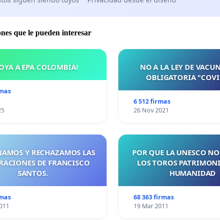
ones que le pueden interesar
OYA A EPA COLOMBIA!
NO A LA LEY DE VACU
OBLIGATORIA "COVI
rmas
6 512 firmas
25
26 Nov 2021
AMOS Y RECHAZAMOS LAS
POR QUE LA UNESCO NO
RACIONES DE FRANCISCO
LOS TOROS PATRIMONI
SANTOS.
HUMANIDAD
rmas
68 363 firmas
011
19 Mar 2011