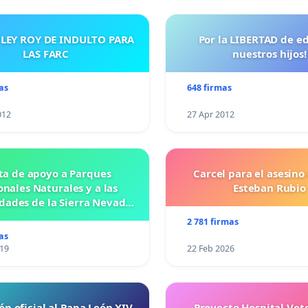
 LEY ROY DE INDULTO PARA
Por la LIBERTAD de e
LAS FARC
nuestros hijos!
as
648 firmas
012
27 Apr 2012
ta de apoyo a Parques
Carcel para el asesino
nales Naturales y a las
Esteban Rubio
ades de la Sierra Nevada
de Santa Marta
2 781 firmas
as
019
22 Feb 2026
ón oficial al Papa León XIV
Proyecto Hospital Vet