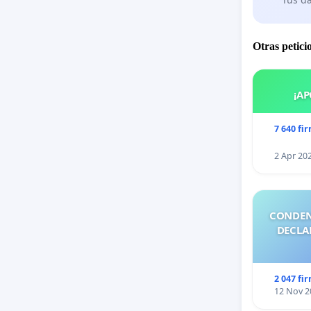
Otras petici
¡AP
7 640 fi
2 Apr 20
CONDEN
DECLA
2 047 fi
12 Nov 2