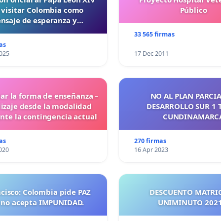
 visitar Colombia como
Público
nsaje de esperanza y
reconciliación
33 565 firmas
as
025
17 Dec 2011
ar la forma de enseñanza –
NO AL PLAN PARCIA
izaje desde la modalidad
DESARROLLO SUR 1 
ante la contingencia actual
CUNDINAMARC
as
270 firmas
020
16 Apr 2023
ncisco: Colombia pide PAZ
DESCUENTO MATRI
 no acepta IMPUNIDAD.
UNIMINUTO 