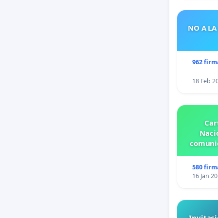
NO A LA
962 firm
18 Feb 2
Car
Nacio
comunid
580 firm
16 Jan 2
Invitaci