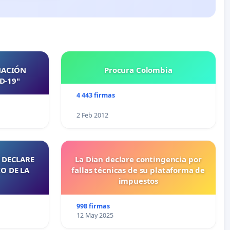
NACIÓN
Procura Colombia
D-19"
4 443 firmas
2 Feb 2012
 DECLARE
La Dian declare contingencia por
O DE LA
fallas técnicas de su plataforma de
impuestos
998 firmas
12 May 2025