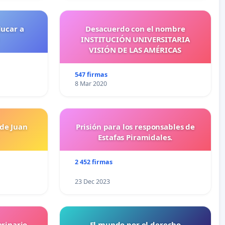
ducar a
Desacuerdo con el nombre
INSTITUCIÓN UNIVERSITARIA
VISIÓN DE LAS AMÉRICAS
547 firmas
8 Mar 2020
 de Juan
Prisión para los responsables de
Estafas Piramidales.
2 452 firmas
23 Dec 2023
erinario
El mundo por el derecho