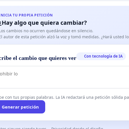
INICIA TU PROPIA PETICIÓN
¿Hay algo que quiera cambiar?
Los cambios no ocurren quedándose en silencio.
El autor de esta petición alzó la voz y tomó medidas. ¿Hará usted 
Con tecnología de IA
cribe el cambio que quieres ver
be con tus propias palabras. La IA redactará una petición sólida par
Generar petición
tos siguen siendo tuyos
Privacidad desde el diseño