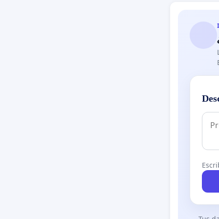
Des
Escri
Tus da