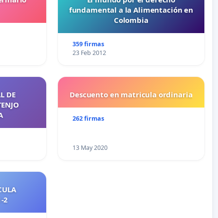
fundamental a la Alimentación en
Colombia
359 firmas
23 Feb 2012
L DE
Descuento en matricula ordinaria
TENJO
A
262 firmas
13 May 2020
CULA
2021-2