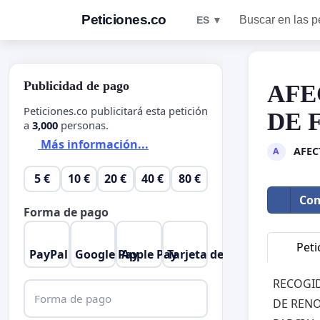
Peticiones.co
Buscar en las p
ES ▼
Publicidad de pago
AFE
Peticiones.co publicitará esta petición
DE 
a
3,000
personas.
Más información...
AFEC
A
5 €
10 €
20 €
40 €
80 €
Com
Forma de pago
Peti
PayPal
Google Pay
Apple Pay
Tarjeta de crédito
RECOGID
Forma de pago
DE RENO