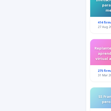
para
me
414 firm
27 Aug 2
Replante
aprend
virtual 
275 firm
31 Mar 2
SS Fra
pero