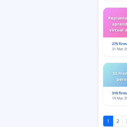
Replante
aprend
virtual 
275 firm
31 Mar 2
SS Fra
pero
319 firm
19 Mar 2
1
2