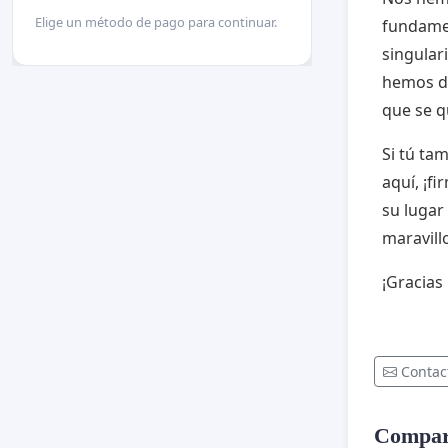
Elige un método de pago para continuar.
fundamen
singular
hemos de
que se q
Si tú ta
aquí, ¡f
su lugar
maravill
¡Gracias
Contac
Compart