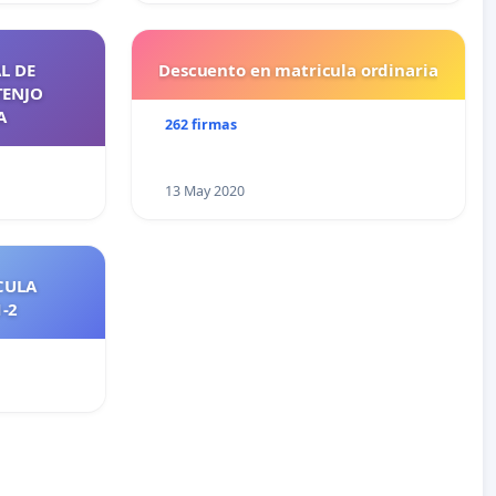
L DE
Descuento en matricula ordinaria
TENJO
A
262 firmas
13 May 2020
CULA
2021-2