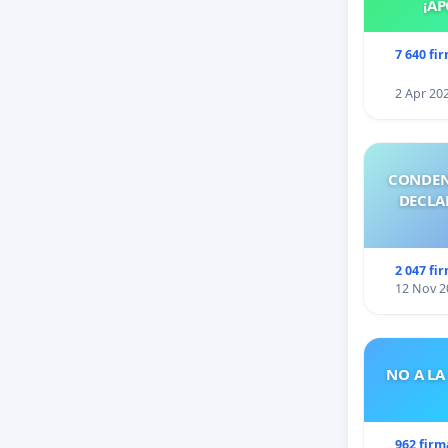
¡AP
7 640 fi
2 Apr 20
CONDEN
DECLA
2 047 fi
12 Nov 2
NO A LA
962 firm