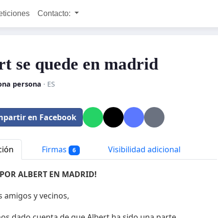
eticiones
Contacto:
rt se quede en madrid
ona persona
· ES
partir en Facebook
ción
Firmas
Visibilidad adicional
6
 POR ALBERT EN MADRID!
 amigos y vecinos,
s dado cuenta de que Albert ha sido una parte