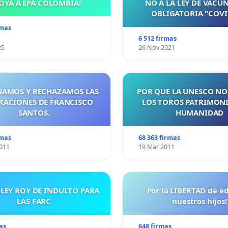
OYA A EPA COLOMBIA!
NO A LA LEY DE VACU
OBLIGATORIA "COVI
rmas
6 512 firmas
25
26 Nov 2021
AMOS Y RECHAZAMOS LAS
POR QUE LA UNESCO NO
RACIONES DE FRANCISCO
LOS TOROS PATRIMONI
SANTOS.
HUMANIDAD
rmas
68 363 firmas
011
19 Mar 2011
 LEY ROY DE INDULTO PARA
Por la LIBERTAD de e
LAS FARC
nuestros hijos!
as
648 firmas