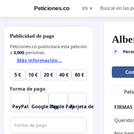
Peticiones.co
Buscar en las p
ES ▼
Publicidad de pago
Albe
Peticiones.co publicitará esta petición
Pers
P
a
3,000
personas.
Más información...
Com
5 €
10 €
20 €
40 €
80 €
Forma de pago
Peti
PayPal
Google Pay
Apple Pay
Tarjeta de crédito
FIRMAS
Queridos
Forma de pago
Nos hemo