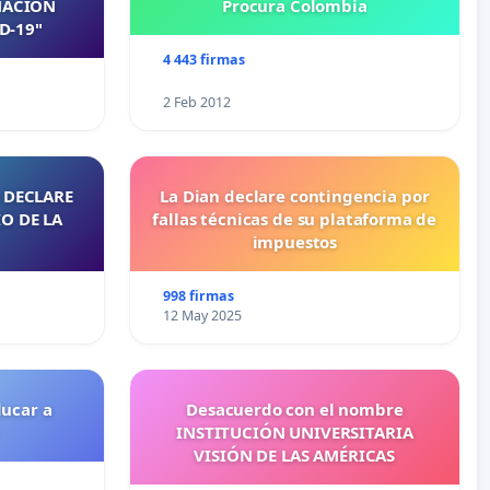
NACIÓN
Procura Colombia
D-19"
4 443 firmas
2 Feb 2012
 DECLARE
La Dian declare contingencia por
O DE LA
fallas técnicas de su plataforma de
impuestos
998 firmas
12 May 2025
ducar a
Desacuerdo con el nombre
INSTITUCIÓN UNIVERSITARIA
VISIÓN DE LAS AMÉRICAS