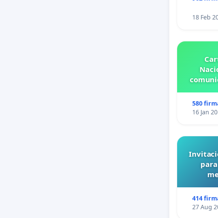
18 Feb 2
Car
Nacio
comunid
580 firm
16 Jan 2
Invitaci
para
me
414 firm
27 Aug 2