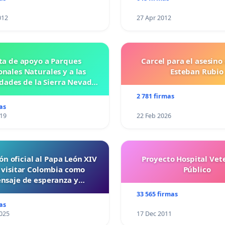
012
27 Apr 2012
ta de apoyo a Parques
Carcel para el asesino
nales Naturales y a las
Esteban Rubio
ades de la Sierra Nevada
de Santa Marta
2 781 firmas
as
019
22 Feb 2026
ón oficial al Papa León XIV
Proyecto Hospital Vet
 visitar Colombia como
Público
nsaje de esperanza y
reconciliación
33 565 firmas
as
025
17 Dec 2011