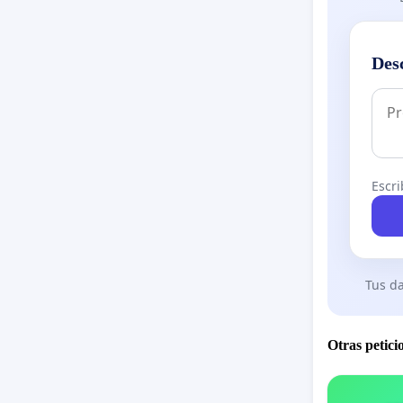
Des
Escri
Tus da
Otras petici