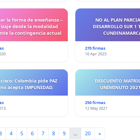
ar la forma de enseñanza –
NO AL PLAN PARCIA
izaje desde la modalidad
DESARROLLO SUR 1 
ante la contingencia actual
CUNDINAMARC
as
270 firmas
020
16 Apr 2023
ncisco: Colombia pide PAZ
DESCUENTO MATRI
 no acepta IMPUNIDAD.
UNIMINUTO 
as
250 firmas
013
12 May 2021
3
4
5
6
7
8
9
...
20
»