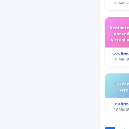
27 Aug 2
Replante
aprend
virtual 
275 firm
31 Mar 2
SS Fra
pero
319 firm
19 Mar 2