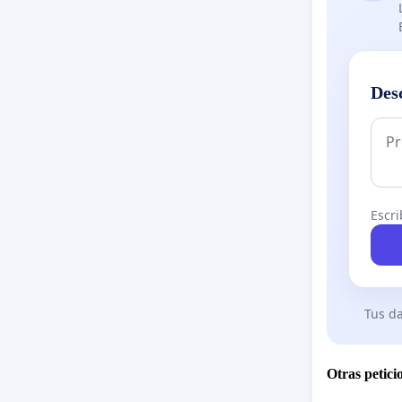
Des
Escri
Tus da
Otras petici