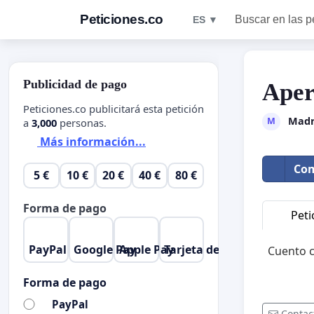
Peticiones.co
Buscar en las p
ES ▼
Publicidad de pago
Aper
Peticiones.co publicitará esta petición
Madr
M
a
3,000
personas.
Más información...
Com
5 €
10 €
20 €
40 €
80 €
Forma de pago
Peti
PayPal
Google Pay
Apple Pay
Tarjeta de crédito
Cuento c
Forma de pago
PayPal
Contac