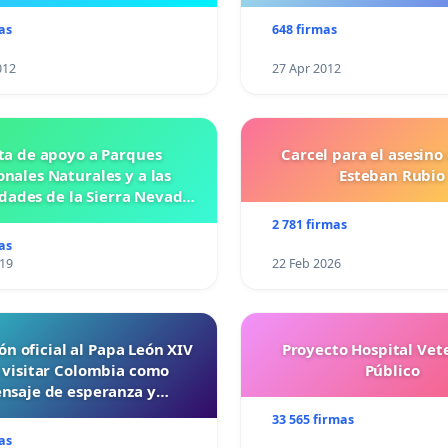
as
648 firmas
012
27 Apr 2012
ta de apoyo a Parques
Carcel para el asesino
nales Naturales y a las
Esteban Rubio
ades de la Sierra Nevada
de Santa Marta
2 781 firmas
as
019
22 Feb 2026
ón oficial al Papa León XIV
Proyecto Hospital Vet
 visitar Colombia como
Público
nsaje de esperanza y
reconciliación
33 565 firmas
as