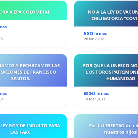
OYA A EPA COLOMBIA!
NO A LA LEY DE VACU
OBLIGATORIA "COVI
rmas
6 512 firmas
25
26 Nov 2021
AMOS Y RECHAZAMOS LAS
POR QUE LA UNESCO NO
RACIONES DE FRANCISCO
LOS TOROS PATRIMONI
SANTOS.
HUMANIDAD
rmas
68 363 firmas
011
19 Mar 2011
 LEY ROY DE INDULTO PARA
Por la LIBERTAD de e
LAS FARC
nuestros hijos!