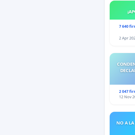
¡AP
7 640 fi
2 Apr 20
CONDEN
DECLA
2 047 fi
12 Nov 2
NO A LA