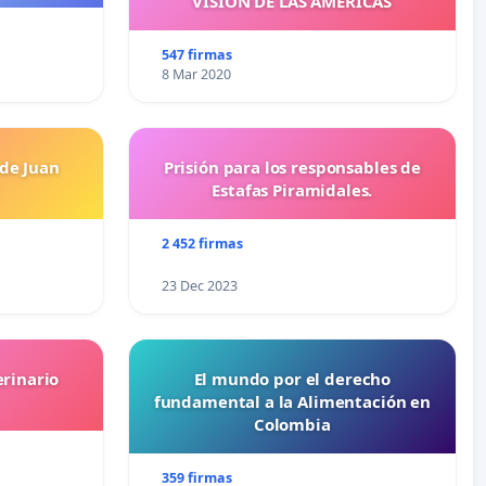
VISIÓN DE LAS AMÉRICAS
547 firmas
8 Mar 2020
 de Juan
Prisión para los responsables de
Estafas Piramidales.
2 452 firmas
23 Dec 2023
erinario
El mundo por el derecho
fundamental a la Alimentación en
Colombia
359 firmas