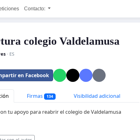
eticiones
Contacto:
tura colegio Valdelamusa
es
· ES
partir en Facebook
ción
Firmas
Visibilidad adicional
134
on tu apoyo para reabrir el colegio de Valdelamusa
tar con el autor