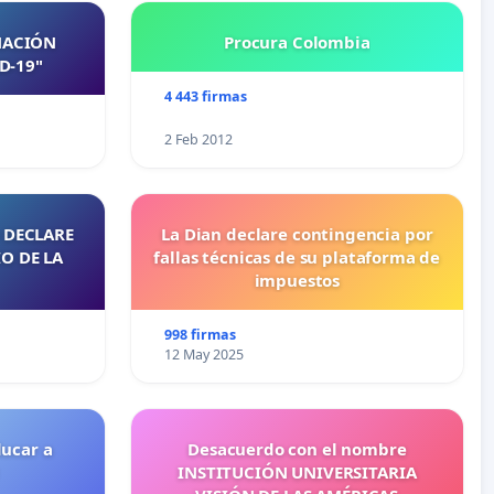
NACIÓN
Procura Colombia
D-19"
4 443 firmas
2 Feb 2012
 DECLARE
La Dian declare contingencia por
O DE LA
fallas técnicas de su plataforma de
impuestos
998 firmas
12 May 2025
ducar a
Desacuerdo con el nombre
INSTITUCIÓN UNIVERSITARIA