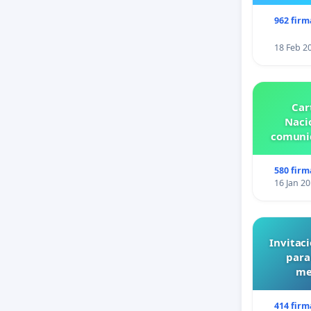
962 firm
18 Feb 2
Car
Nacio
comunid
580 firm
16 Jan 2
Invitaci
para
me
414 firm