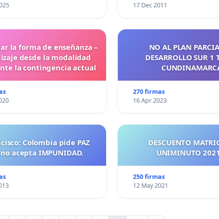
025
17 Dec 2011
ar la forma de enseñanza –
NO AL PLAN PARCIA
izaje desde la modalidad
DESARROLLO SUR 1 
ante la contingencia actual
CUNDINAMARC
as
270 firmas
020
16 Apr 2023
ncisco: Colombia pide PAZ
DESCUENTO MATRI
 no acepta IMPUNIDAD.
UNIMINUTO 
as
250 firmas
013
12 May 2021