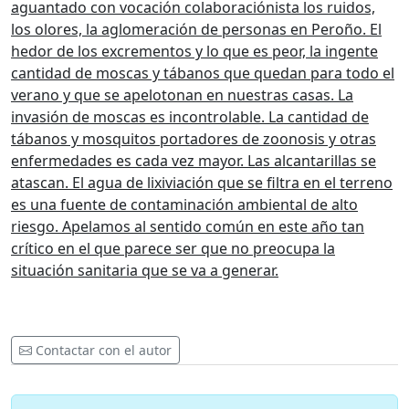
aguantado con vocación colaboraciónista los ruidos,
los olores, la aglomeración de personas en Peroño. El
hedor de los excrementos y lo que es peor, la ingente
cantidad de moscas y tábanos que quedan para todo el
verano y que se apelotonan en nuestras casas. La
invasión de moscas es incontrolable. La cantidad de
tábanos y mosquitos portadores de zoonosis y otras
enfermedades es cada vez mayor. Las alcantarillas se
atascan. El agua de lixiviación que se filtra en el terreno
es una fuente de contaminación ambiental de alto
riesgo. Apelamos al sentido común en este año tan
crítico en el que parece ser que no preocupa la
situación sanitaria que se va a generar.
Contactar con el autor