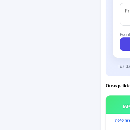
Escri
Tus da
Otras petici
¡AP
7 640 fi