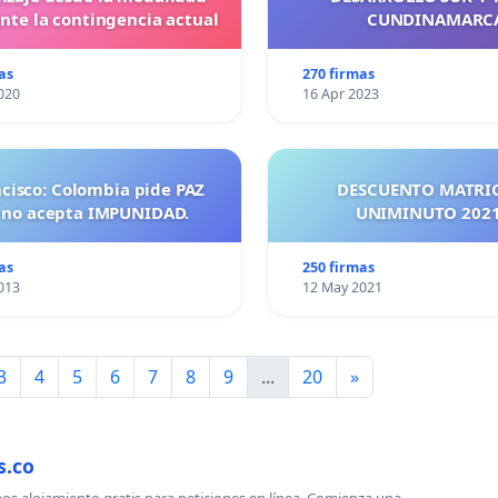
ante la contingencia actual
CUNDINAMARC
as
270 firmas
020
16 Apr 2023
ncisco: Colombia pide PAZ
DESCUENTO MATRI
 no acepta IMPUNIDAD.
UNIMINUTO 
as
250 firmas
013
12 May 2021
3
4
5
6
7
8
9
...
20
»
s.co
s alojamiento gratis para peticiones en línea. Comienza una