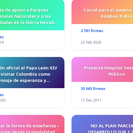
ta de apoyo a Parques
Carcel para el asesino
nales Naturales y a las
Esteban Rubio
ades de la Sierra Nevada
de Santa Marta
2 781 firmas
as
019
22 Feb 2026
ón oficial al Papa León XIV
Proyecto Hospital Vet
 visitar Colombia como
Público
nsaje de esperanza y
reconciliación
33 565 firmas
as
025
17 Dec 2011
ar la forma de enseñanza –
NO AL PLAN PARCIA
izaje desde la modalidad
DESARROLLO SUR 1 