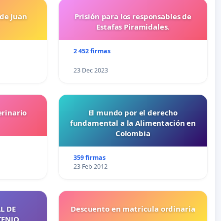
 de Juan
Prisión para los responsables de
Estafas Piramidales.
2 452 firmas
23 Dec 2023
erinario
El mundo por el derecho
fundamental a la Alimentación en
Colombia
359 firmas
23 Feb 2012
L DE
Descuento en matricula ordinaria
TENJO