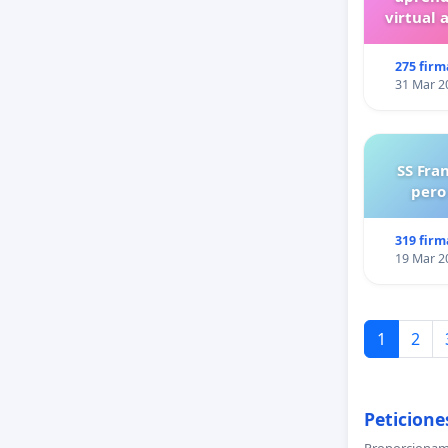
virtual 
275 firm
31 Mar 2
SS Fra
pero
319 firm
19 Mar 2
1
2
Peticione
Proporcionamo