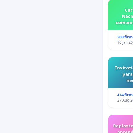
Car
Nacio
comunid
580 firm
16 Jan 2
Invitaci
para
me
414 firm
27 Aug 2
Replante
aprend