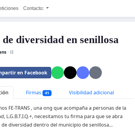
eticiones
Contacto:
 de diversidad en senillosa
ans
· IE
partir en Facebook
ción
Firmas
Visibilidad adicional
41
os FE-TRANS , una ong que acompaña a personas de la
ad, L.G.B.T.I.Q.+, necesitamos tu firma para que se abra
 de diversidad dentro del municipio de senillosa...