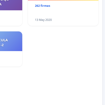
A
262 firmas
13 May 2020
CULA
2021-2