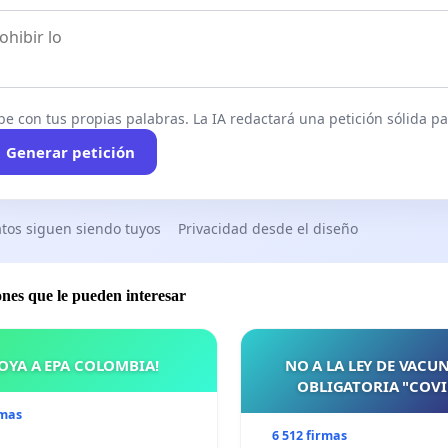
be con tus propias palabras. La IA redactará una petición sólida par
Generar petición
tos siguen siendo tuyos
Privacidad desde el diseño
ones que le pueden interesar
OYA A EPA COLOMBIA!
NO A LA LEY DE VACU
OBLIGATORIA "COVI
rmas
6 512 firmas