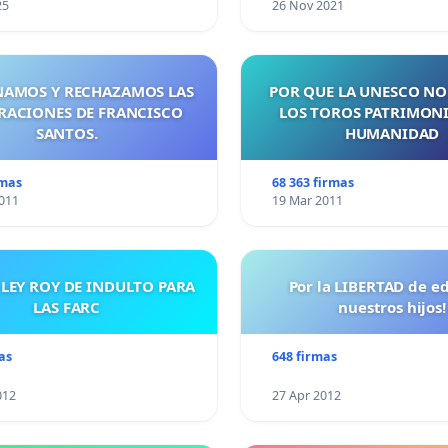
25
26 Nov 2021
AMOS Y RECHAZAMOS LAS
POR QUE LA UNESCO NO
RACIONES DE FRANCISCO
LOS TOROS PATRIMONI
SANTOS.
HUMANIDAD
rmas
68 363 firmas
011
19 Mar 2011
 LEY ROY DE INDULTO PARA
Por la LIBERTAD de e
LAS FARC
nuestros hijos!
as
648 firmas
012
27 Apr 2012