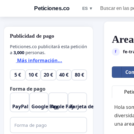
Peticiones.co
Buscar en las p
ES ▼
Publicidad de pago
Area
Peticiones.co publicitará esta petición
fe-tr
f
a
3,000
personas.
Más información...
Com
5 €
10 €
20 €
40 €
80 €
Forma de pago
Peti
PayPal
Google Pay
Apple Pay
Tarjeta de crédito
Hola som
diversid
una area
Forma de pago