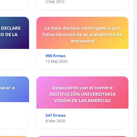
2 Feb 2012
 DECLARE
La Dian declare contingencia por
O DE LA
fallas técnicas de su plataforma de
impuestos
998 firmas
12 May 2025
ducar a
Desacuerdo con el nombre
INSTITUCIÓN UNIVERSITARIA
VISIÓN DE LAS AMÉRICAS
547 firmas
8 Mar 2020