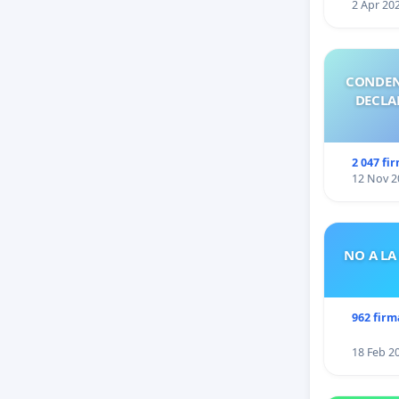
2 Apr 20
CONDEN
DECLA
2 047 fi
12 Nov 2
NO A LA
962 firm
18 Feb 2