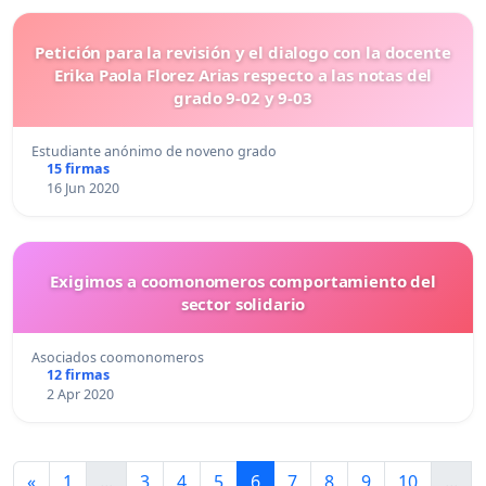
Petición para la revisión y el dialogo con la docente
Erika Paola Florez Arias respecto a las notas del
grado 9-02 y 9-03
Estudiante anónimo de noveno grado
15 firmas
16 Jun 2020
Exigimos a coomonomeros comportamiento del
sector solidario
Asociados coomonomeros
12 firmas
2 Apr 2020
«
1
...
3
4
5
6
7
8
9
10
...