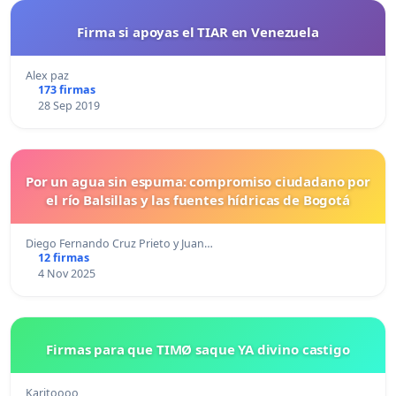
Firma si apoyas el TIAR en Venezuela
Alex paz
173 firmas
28 Sep 2019
Por un agua sin espuma: compromiso ciudadano por
el río Balsillas y las fuentes hídricas de Bogotá
Diego Fernando Cruz Prieto y Juan…
12 firmas
4 Nov 2025
Firmas para que TIMØ saque YA divino castigo
Karitoooo