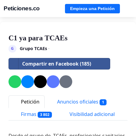
Peticiones.co
Empieza una Petición
C1 ya para TCAEs
Grupo TCAEs
·
G
Compartir en Facebook (185)
Petición
Anuncios oficiales
1
Firmas
Visibilidad adicional
3 802
Desde el grupo de TCAEs, profesionales sanitarios