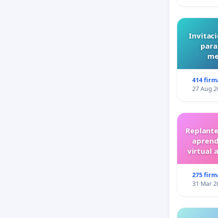
Invitaci
para
me
414 firm
27 Aug 2
Replante
aprend
virtual 
275 firm
31 Mar 2