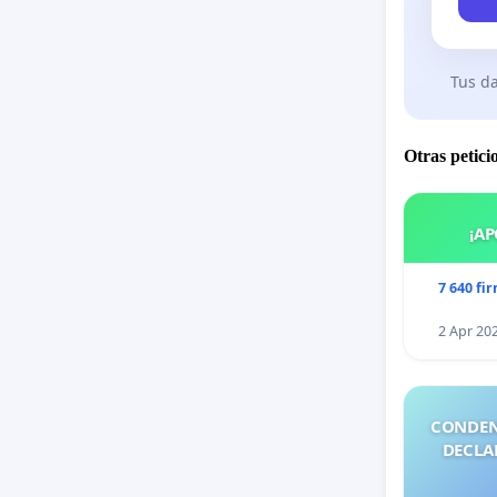
Tus da
Otras petici
¡AP
7 640 fi
2 Apr 20
CONDEN
DECLA