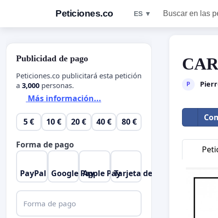
Peticiones.co
Buscar en las p
ES ▼
Publicidad de pago
CAR
Peticiones.co publicitará esta petición
Pier
P
a
3,000
personas.
Más información...
Com
5 €
10 €
20 €
40 €
80 €
Forma de pago
Peti
PayPal
Google Pay
Apple Pay
Tarjeta de crédito
Forma de pago