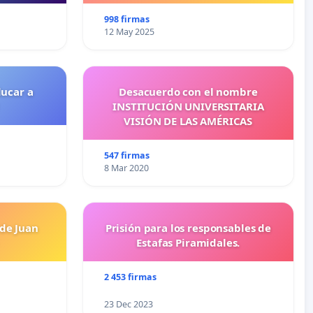
998 firmas
12 May 2025
ducar a
Desacuerdo con el nombre
INSTITUCIÓN UNIVERSITARIA
VISIÓN DE LAS AMÉRICAS
547 firmas
8 Mar 2020
 de Juan
Prisión para los responsables de
Estafas Piramidales.
2 453 firmas
23 Dec 2023