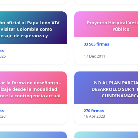
ón oficial al Papa León XIV
Proyecto Hospital Vet
 visitar Colombia como
Público
nsaje de esperanza y
reconciliación
33 565 firmas
as
025
17 Dec 2011
ar la forma de enseñanza –
NO AL PLAN PARCIA
izaje desde la modalidad
DESARROLLO SUR 1 
ante la contingencia actual
CUNDINAMARC
as
270 firmas
020
16 Apr 2023