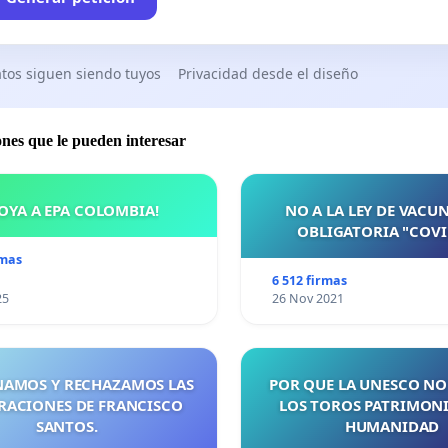
tos siguen siendo tuyos
Privacidad desde el diseño
ones que le pueden interesar
OYA A EPA COLOMBIA!
NO A LA LEY DE VACU
OBLIGATORIA "COVI
rmas
6 512 firmas
25
26 Nov 2021
AMOS Y RECHAZAMOS LAS
POR QUE LA UNESCO NO
RACIONES DE FRANCISCO
LOS TOROS PATRIMONI
SANTOS.
HUMANIDAD