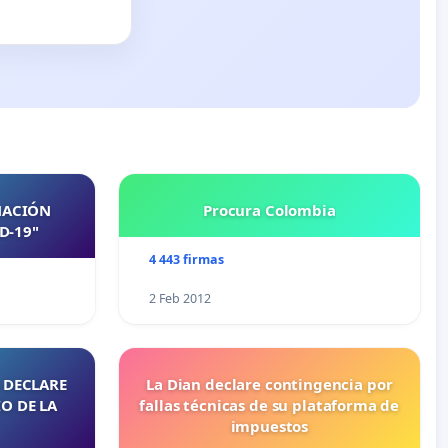
NACIÓN
Procura Colombia
D-19"
4 443 firmas
2 Feb 2012
 DECLARE
La Dian declare contingencia por
O DE LA
fallas técnicas de su plataforma de
impuestos