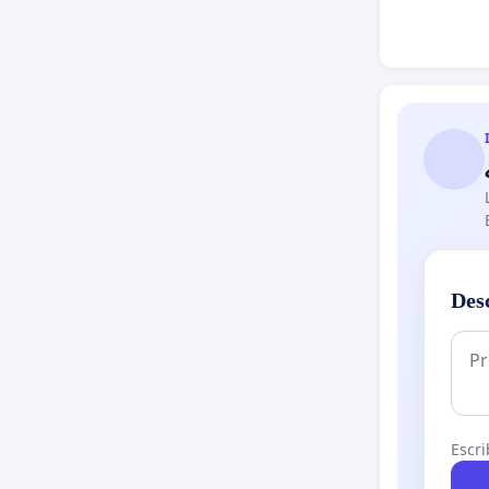
Des
Escri