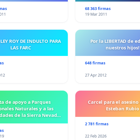
rmas
68 363 firmas
011
19 Mar 2011
 LEY ROY DE INDULTO PARA
Por la LIBERTAD de e
LAS FARC
nuestros hijos!
as
648 firmas
012
27 Apr 2012
ta de apoyo a Parques
Carcel para el asesino
nales Naturales y a las
Esteban Rubio
ades de la Sierra Nevada
de Santa Marta
2 781 firmas
as
019
22 Feb 2026