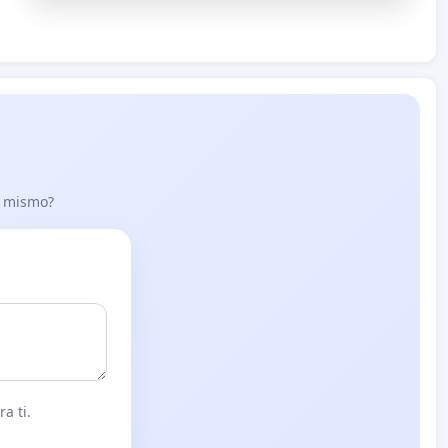
lo mismo?
a ti.