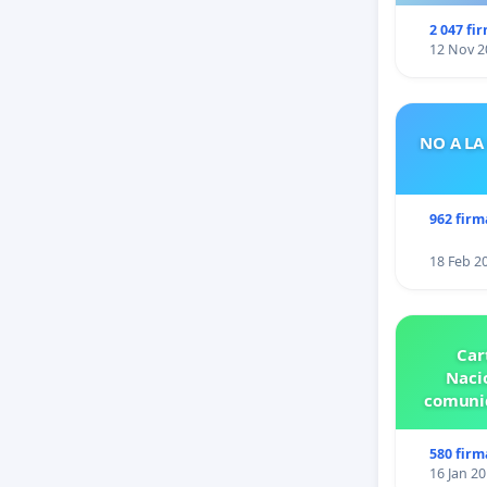
2 047 fi
12 Nov 2
NO A LA
962 firm
18 Feb 2
Car
Nacio
comunid
580 firm
16 Jan 2