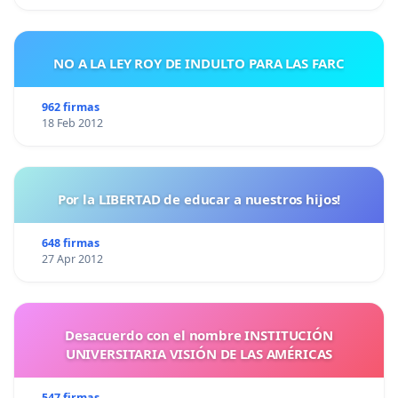
NO A LA LEY ROY DE INDULTO PARA LAS FARC
962 firmas
18 Feb 2012
Por la LIBERTAD de educar a nuestros hijos!
648 firmas
27 Apr 2012
Desacuerdo con el nombre INSTITUCIÓN
UNIVERSITARIA VISIÓN DE LAS AMÉRICAS
547 firmas