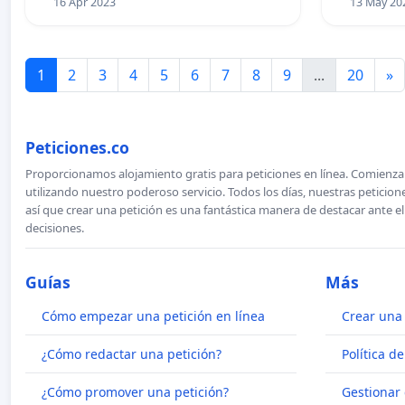
16 Apr 2023
13 May 20
1
2
3
4
5
6
7
8
9
...
20
»
Peticiones.co
Proporcionamos alojamiento gratis para peticiones en línea. Comienza 
utilizando nuestro poderoso servicio. Todos los días, nuestras petici
así que crear una petición es una fantástica manera de destacar ante e
decisiones.
Guías
Más
Cómo empezar una petición en línea
Crear una 
¿Cómo redactar una petición?
Política d
¿Cómo promover una petición?
Gestionar 