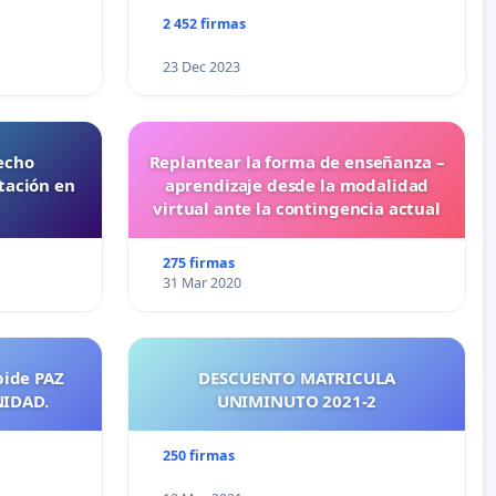
2 452 firmas
23 Dec 2023
echo
Replantear la forma de enseñanza –
tación en
aprendizaje desde la modalidad
virtual ante la contingencia actual
275 firmas
31 Mar 2020
pide PAZ
DESCUENTO MATRICULA
NIDAD.
UNIMINUTO 2021-2
250 firmas