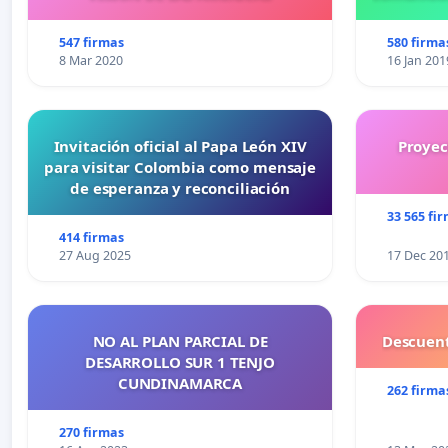
547 firmas
580 firma
8 Mar 2020
16 Jan 201
Invitación oficial al Papa León XIV
Proyec
para visitar Colombia como mensaje
de esperanza y reconciliación
33 565 fi
414 firmas
27 Aug 2025
17 Dec 20
NO AL PLAN PARCIAL DE
Descuent
DESARROLLO SUR 1 TENJO
CUNDINAMARCA
262 firma
270 firmas