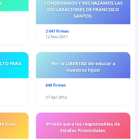
a
CONDENAMOS Y RECHAZAMOS LAS
DECLARACIONES DE FRANCISCO
SANTOS.
2 047 firmas
12 Nov 2011
ULTO PARA
Por la LIBERTAD de educar a
nuestros hijos!
648 firmas
27 Apr 2012
de Juan
Prisión para los responsables de
Estafas Piramidales.