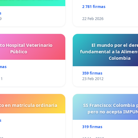
Santa Marta
2 781 firmas
s
9
22 Feb 2026
to Hospital Veterinario
El mundo por el der
Público
fundamental a la Alimen
Colombia
rmas
359 firmas
11
23 Feb 2012
o en matricula ordinaria
SS Francisco: Colombia 
pero no acepta IMPU
s
319 firmas