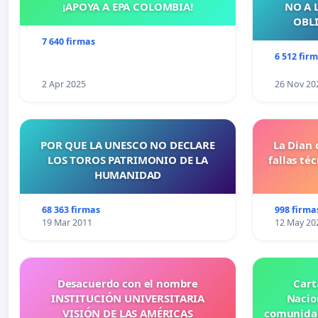
¡APOYA A EPA COLOMBIA!
NO A 
OBLI
7 640 firmas
6 512 fir
2 Apr 2025
26 Nov 20
POR QUE LA UNESCO NO DECLARE
La Dian 
LOS TOROS PATRIMONIO DE LA
fallas té
HUMANIDAD
68 363 firmas
998 firma
19 Mar 2011
12 May 20
Desacuerdo con el nombre
Cart
INSTITUCIÓN UNIVERSITARIA
Nacio
VISIÓN DE LAS AMÉRICAS
comunidad