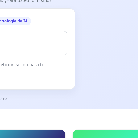
as. ¿Hará usted lo mismo?
cnología de IA
tición sólida para ti.
seño