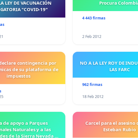
LA LEY DE VACUNACIÓN
Procura Colombi
GATORIA "COVID-19"
4 443 firmas
mas
21
2 Feb 2012
declare contingencia por
NO A LA LEY ROY DE IND
cnicas de su plataforma de
LAS FARC
impuestos
962 firmas
s
25
18 Feb 2012
a de apoyo a Parques
Carcel para el asesino 
nales Naturales y a las
Esteban Rubio
es de la Sierra Nevada de