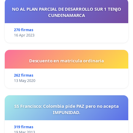
NO AL PLAN PARCIAL DE DESARROLLO SUR 1 TENJO
CUNDINAMARCA
270 firmas
16 Apr 2023
Descuento en matricula ordinaria
262 firmas
13 May 2020
SS Francisco: Colombia pide PAZ pero no acepta
IMPUNIDAD.
319 firmas
19 Mar 2013