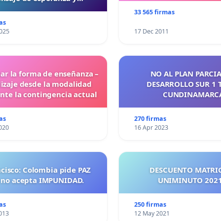
reconciliación
33 565 firmas
as
025
17 Dec 2011
ar la forma de enseñanza –
NO AL PLAN PARCIA
izaje desde la modalidad
DESARROLLO SUR 1 
ante la contingencia actual
CUNDINAMARC
as
270 firmas
020
16 Apr 2023
ncisco: Colombia pide PAZ
DESCUENTO MATRI
 no acepta IMPUNIDAD.
UNIMINUTO 
as
250 firmas
013
12 May 2021