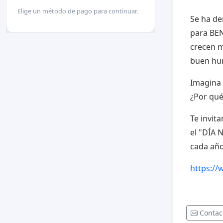
Elige un método de pago para continuar.
Se ha de
para BEN
crecen m
buen hu
Imagina
¿Por qué
Te invit
el "DÍA 
cada añ
https:/
Contac