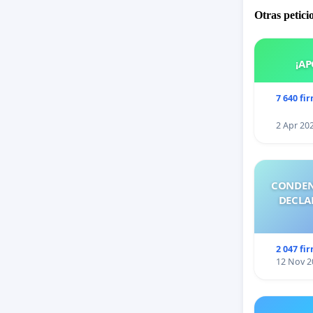
Otras petici
¡AP
7 640 fi
2 Apr 20
CONDEN
DECLA
2 047 fi
12 Nov 2