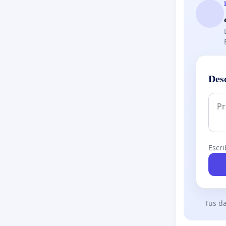
Des
Escri
Tus da