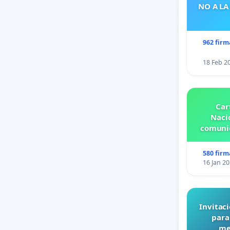
NO A LA
962 firm
18 Feb 2
Car
Nacio
comunid
580 firm
16 Jan 2
Invitaci
para
me