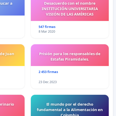
ducar a
Desacuerdo con el nombre
INSTITUCIÓN UNIVERSITARIA
VISIÓN DE LAS AMÉRICAS
547 firmas
8 Mar 2020
 de Juan
Prisión para los responsables de
Estafas Piramidales.
2 453 firmas
23 Dec 2023
erinario
El mundo por el derecho
fundamental a la Alimentación en
Colombia