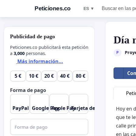
Peticiones.co
Buscar en las p
ES ▼
Publicidad de pago
Día 
Peticiones.co publicitará esta petición
Proye
P
a
3,000
personas.
Más información...
Com
5 €
10 €
20 €
40 €
80 €
Forma de pago
Peti
PayPal
Google Pay
Apple Pay
Tarjeta de crédito
Hoy en d
que te l
calle pri
Forma de pago
en las c