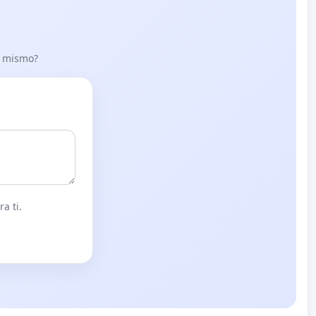
lo mismo?
a ti.