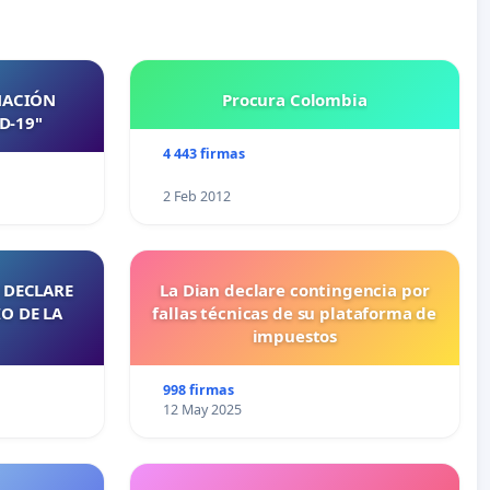
NACIÓN
Procura Colombia
D-19"
4 443 firmas
2 Feb 2012
 DECLARE
La Dian declare contingencia por
O DE LA
fallas técnicas de su plataforma de
impuestos
998 firmas
12 May 2025