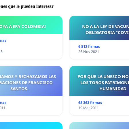
ones que le pueden interesar
OYA A EPA COLOMBIA!
NO A LA LEY DE VACU
OBLIGATORIA "COVI
rmas
6 512 firmas
25
26 Nov 2021
AMOS Y RECHAZAMOS LAS
POR QUE LA UNESCO NO
RACIONES DE FRANCISCO
LOS TOROS PATRIMONI
SANTOS.
HUMANIDAD
rmas
68 363 firmas
011
19 Mar 2011