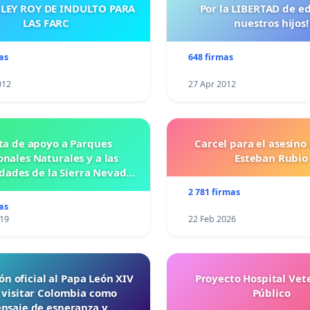
 LEY ROY DE INDULTO PARA
Por la LIBERTAD de e
LAS FARC
nuestros hijos!
as
648 firmas
012
27 Apr 2012
ta de apoyo a Parques
Carcel para el asesino
nales Naturales y a las
Esteban Rubio
ades de la Sierra Nevada
de Santa Marta
2 781 firmas
as
019
22 Feb 2026
ón oficial al Papa León XIV
Proyecto Hospital Vet
 visitar Colombia como
Público
nsaje de esperanza y