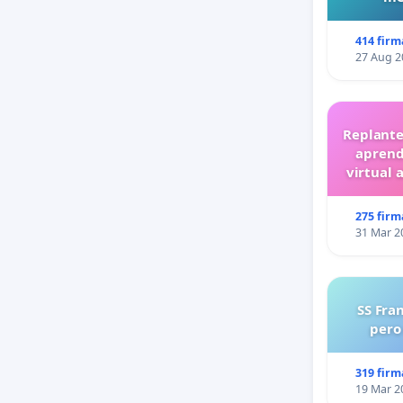
414 firm
27 Aug 2
Replante
aprend
virtual 
275 firm
31 Mar 2
SS Fra
pero
319 firm
19 Mar 2