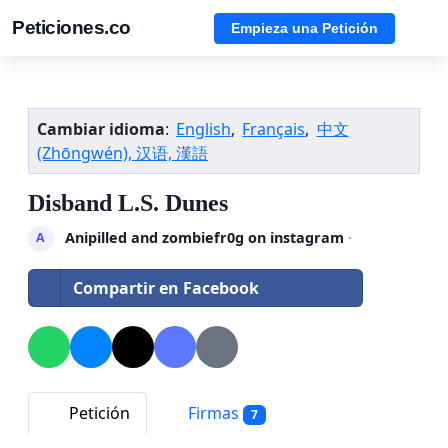
Peticiones.co
Empieza una Petición
Cambiar idioma
:
English
,
Français
,
中文
(Zhōngwén), 汉语, 漢語
Disband L.S. Dunes
Anipilled and zombiefr0g on instagram
·
A
Compartir en Facebook
Petición
Firmas
7