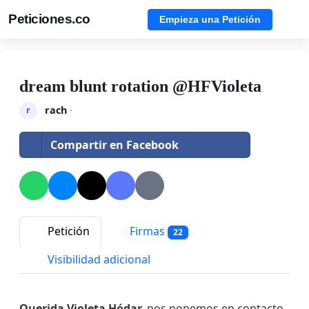
Peticiones.co
Empieza una Petición
dream blunt rotation @HFVioleta
rach
·
r
Compartir en Facebook
Petición
Firmas
22
Visibilidad adicional
Querida Violeta Hódar,
nos ponemos en contacto