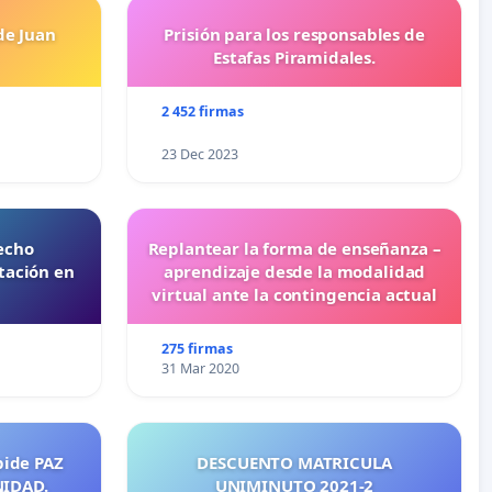
de Juan
Prisión para los responsables de
Estafas Piramidales.
2 452 firmas
23 Dec 2023
echo
Replantear la forma de enseñanza –
tación en
aprendizaje desde la modalidad
virtual ante la contingencia actual
275 firmas
31 Mar 2020
pide PAZ
DESCUENTO MATRICULA
NIDAD.
UNIMINUTO 2021-2