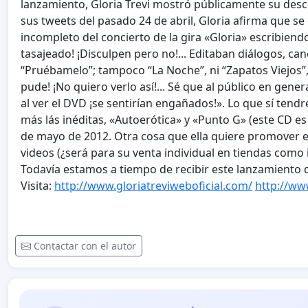
lanzamiento, Gloria Trevi mostró públicamente su desc
sus tweets del pasado 24 de abril, Gloria afirma que se
incompleto del concierto de la gira «Gloria» escribiendo
tasajeado! ¡Disculpen pero no!... Editaban diálogos, ca
“Pruébamelo”; tampoco “La Noche”, ni “Zapatos Viejos”, n
pude! ¡No quiero verlo así!... Sé que al público en genera
al ver el DVD ¡se sentirían engañados!». Lo que sí tend
más lás inéditas, «Autoerótica» y «Punto G» (este CD es l
de mayo de 2012. Otra cosa que ella quiere promover e
videos (¿será para su venta individual en tiendas como 
Todavía estamos a tiempo de recibir este lanzamiento du
Visita:
http://www.gloriatreviweboficial.com/
http://ww
Contactar con el autor