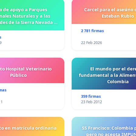
a de apoyo a Parques
Carcel para el asesino 
nales Naturales y a las
Esteban Rubio
es de la Sierra Nevada de
Santa Marta
2 781 firmas
s
9
22 Feb 2026
to Hospital Veterinario
El mundo por el der
Público
fundamental a la Alimen
Colombia
rmas
359 firmas
11
23 Feb 2012
o en matricula ordinaria
SS Francisco: Colombia 
pero no acepta IMPU