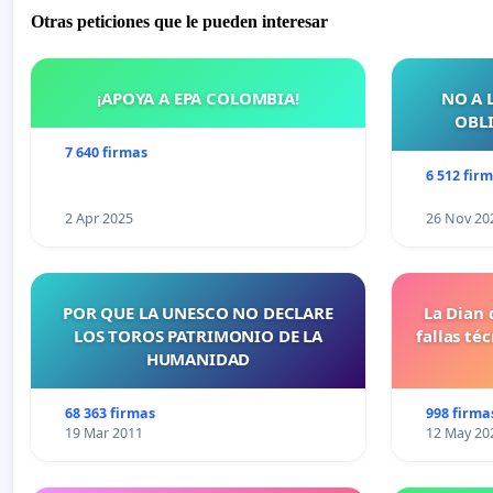
Otras peticiones que le pueden interesar
¡APOYA A EPA COLOMBIA!
NO A 
OBLI
7 640 firmas
6 512 fir
2 Apr 2025
26 Nov 20
POR QUE LA UNESCO NO DECLARE
La Dian 
LOS TOROS PATRIMONIO DE LA
fallas té
HUMANIDAD
68 363 firmas
998 firma
19 Mar 2011
12 May 20