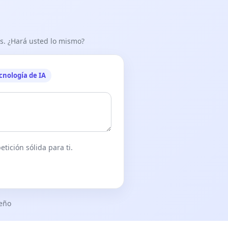
as. ¿Hará usted lo mismo?
cnología de IA
tición sólida para ti.
seño