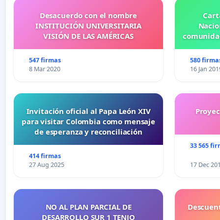
Desacuerdo con el nombre
Cart
INSTITUCIÓN UNIVERSITARIA
Nacio
VISIÓN DE LAS AMÉRICAS
comunidad
547 firmas
580 firma
8 Mar 2020
16 Jan 201
Invitación oficial al Papa León XIV
Proyec
para visitar Colombia como mensaje
de esperanza y reconciliación
33 565 fi
414 firmas
27 Aug 2025
17 Dec 20
NO AL PLAN PARCIAL DE
Descuent
DESARROLLO SUR 1 TENJO