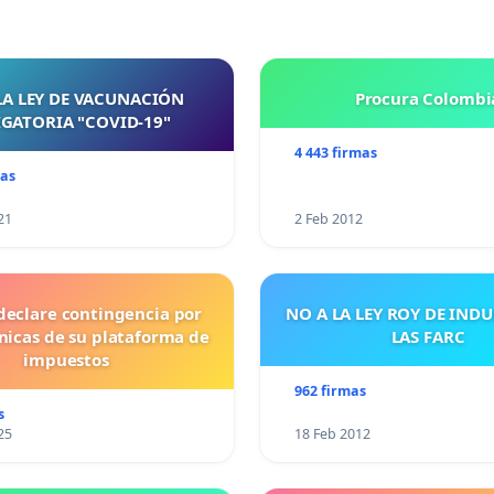
LA LEY DE VACUNACIÓN
Procura Colombi
GATORIA "COVID-19"
4 443 firmas
mas
21
2 Feb 2012
declare contingencia por
NO A LA LEY ROY DE IND
cnicas de su plataforma de
LAS FARC
impuestos
962 firmas
s
25
18 Feb 2012