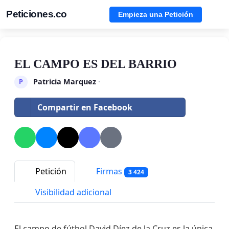
Peticiones.co
Empieza una Petición
EL CAMPO ES DEL BARRIO
Patricia Marquez
·
P
Compartir en Facebook
Petición
Firmas
3 424
Visibilidad adicional
El campo de fútbol David Díez de la Cruz es la única