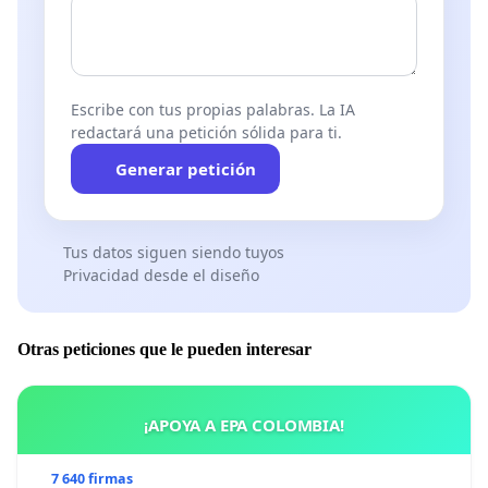
acordes a la realidad del barrio y sin repercutir
económicamente al club (incluso se le ha permitido
construir un bar).
Escribe con tus propias palabras. La IA
redactará una petición sólida para ti.
En definitiva, lo que solicitamos las asociaciones del
barrio y los clubes de fútbol es que se rectifique,
Generar petición
que deje sin efecto la convocatoria y que el concejal
presidente se siente a dialogar con los equipos que
Tus datos siguen siendo tuyos
actualmente utilizan las instalaciones para buscar
Privacidad desde el diseño
un acuerdo de colaboración que permita mantener
la actividad.
Otras peticiones que le pueden interesar
¡APOYA A EPA COLOMBIA!
7 640 firmas