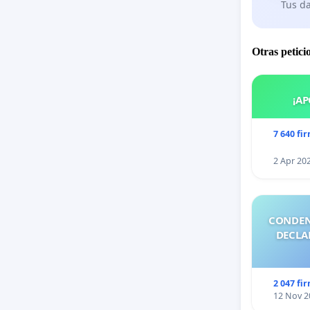
Tus da
Otras petici
¡AP
7 640 fi
2 Apr 20
CONDEN
DECLA
2 047 fi
12 Nov 2