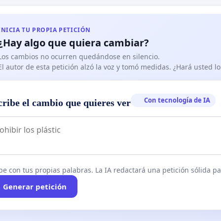
nicos del Ayuntamiento excede por mucho el nivel de
s permitido.... El motor del camión, el ruido de la
INICIA TU PROPIA PETICIÓN
a elevadora, las jaulas, el arrastre, voces, etc. y esto dura
¿Hay algo que quiera cambiar?
do durante una hora o más y así todos los días.
Los cambios no ocurren quedándose en silencio.
 nuestro derecho al descanso y por ello iniciamos esta
El autor de esta petición alzó la voz y tomó medidas. ¿Hará usted 
 de firmas para que se les exija que cumplan con las
a municipal en cuanto a ruidos y horarios de descarga,
Con tecnología de IA
cribe el cambio que quieres ver
an los medios necesarios para que el nivel de decibelios
e a la normativa, y que esta se cumpla haciendo hincapié
vos y domingos.
be con tus propias palabras. La IA redactará una petición sólida par
Generar petición