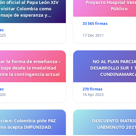
ón oficial al Papa León XIV
Proyecto Hospital Vet
 visitar Colombia como
Público
nsaje de esperanza y
reconciliación
33 565 firmas
as
025
17 Dec 2011
ar la forma de enseñanza –
NO AL PLAN PARCIA
izaje desde la modalidad
DESARROLLO SUR 1 
ante la contingencia actual
CUNDINAMARC
as
270 firmas
020
16 Apr 2023
ncisco: Colombia pide PAZ
DESCUENTO MATRI
 no acepta IMPUNIDAD.
UNIMINUTO 