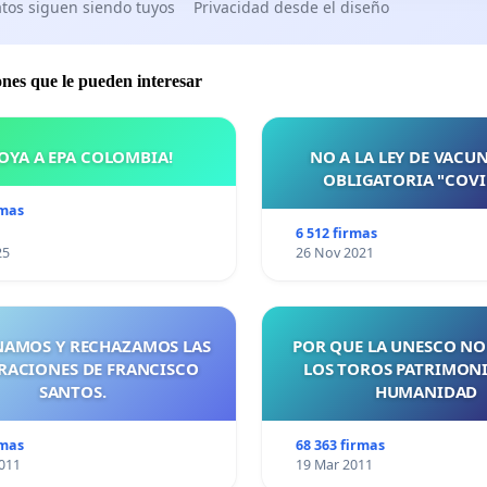
tos siguen siendo tuyos
Privacidad desde el diseño
ones que le pueden interesar
OYA A EPA COLOMBIA!
NO A LA LEY DE VACU
OBLIGATORIA "COVI
rmas
6 512 firmas
25
26 Nov 2021
AMOS Y RECHAZAMOS LAS
POR QUE LA UNESCO NO
RACIONES DE FRANCISCO
LOS TOROS PATRIMONI
SANTOS.
HUMANIDAD
rmas
68 363 firmas
011
19 Mar 2011