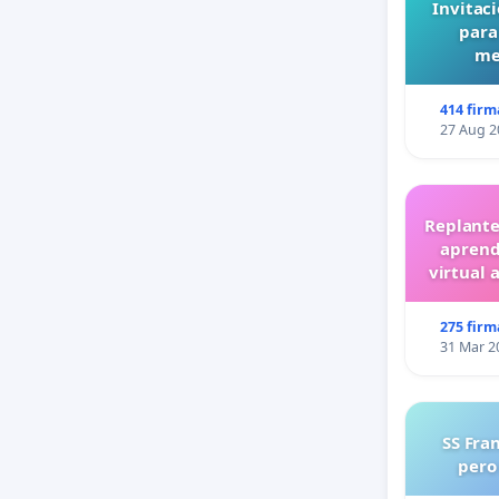
Invitaci
para
me
414 firm
27 Aug 2
Replante
aprend
virtual 
275 firm
31 Mar 2
SS Fra
pero