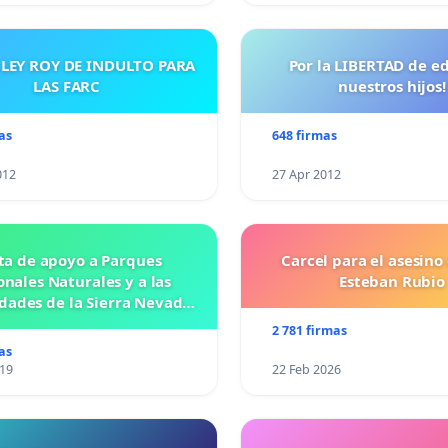
 LEY ROY DE INDULTO PARA
Por la LIBERTAD de e
LAS FARC
nuestros hijos!
as
648 firmas
012
27 Apr 2012
ta de apoyo a Parques
Carcel para el asesino
nales Naturales y a las
Esteban Rubio
ades de la Sierra Nevada
de Santa Marta
2 781 firmas
as
019
22 Feb 2026