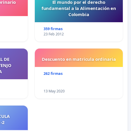
erinario
El mundo por el derecho
fundamental a la Alimentación en
Colombia
359 firmas
23 Feb 2012
L DE
Descuento en matricula ordinaria
TENJO
A
262 firmas
13 May 2020
CULA
2021-2