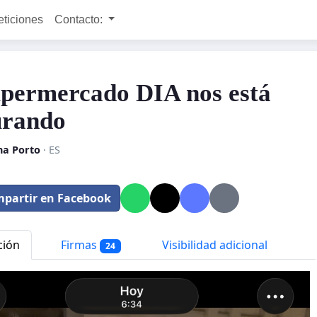
eticiones
Contacto:
upermercado DIA nos está
urando
na Porto
· ES
partir en Facebook
ción
Firmas
Visibilidad adicional
24