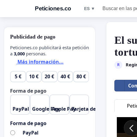
Peticiones.co
Buscar en las p
ES ▼
Publicidad de pago
El s
Peticiones.co publicitará esta petición
tort
a
3,000
personas.
Más información...
Regi
R
5 €
10 €
20 €
40 €
80 €
Com
Forma de pago
Peti
PayPal
Google Pay
Apple Pay
Tarjeta de crédito
Forma de pago
PayPal