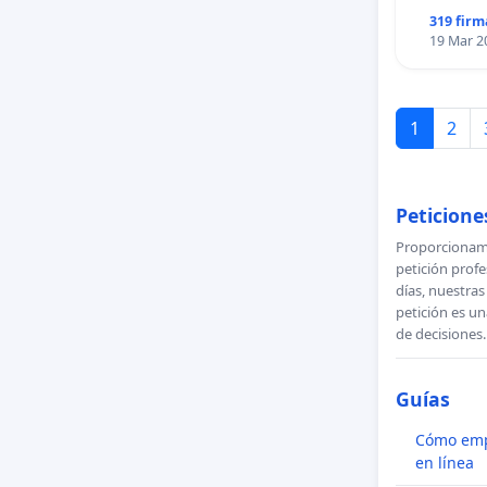
319 firm
19 Mar 2
1
2
Peticione
Proporcionamo
petición profe
días, nuestra
petición es un
de decisiones.
Guías
Cómo emp
en línea