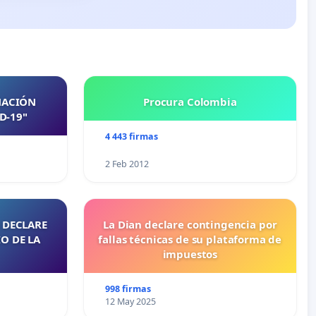
NACIÓN
Procura Colombia
D-19"
4 443 firmas
2 Feb 2012
 DECLARE
La Dian declare contingencia por
O DE LA
fallas técnicas de su plataforma de
impuestos
998 firmas
12 May 2025