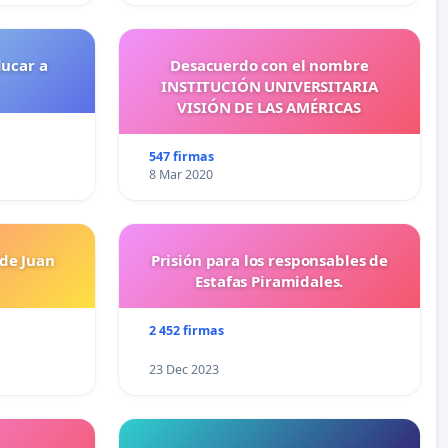
ducar a
Desacuerdo con el nombre
INSTITUCIÓN UNIVERSITARIA
VISIÓN DE LAS AMÉRICAS
547 firmas
8 Mar 2020
 de Juan
Prisión para los responsables de
Estafas Piramidales.
2 452 firmas
23 Dec 2023