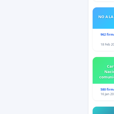
NO A LA
962 firm
18 Feb 2
Car
Nacio
comunid
580 firm
16 Jan 2