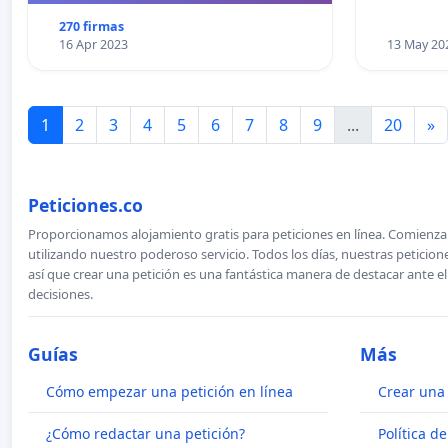
270 firmas
16 Apr 2023
13 May 20
1
2
3
4
5
6
7
8
9
...
20
»
Peticiones.co
Proporcionamos alojamiento gratis para peticiones en línea. Comienza 
utilizando nuestro poderoso servicio. Todos los días, nuestras petici
así que crear una petición es una fantástica manera de destacar ante e
decisiones.
Guías
Más
Cómo empezar una petición en línea
Crear una 
¿Cómo redactar una petición?
Política d