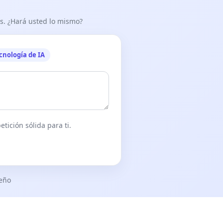
as. ¿Hará usted lo mismo?
cnología de IA
tición sólida para ti.
seño