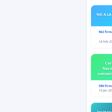
NO A LA
962 firm
18 Feb 2
Car
Nacio
comunid
580 firm
16 Jan 2
Invitaci