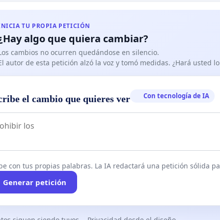
INICIA TU PROPIA PETICIÓN
¿Hay algo que quiera cambiar?
Los cambios no ocurren quedándose en silencio.
El autor de esta petición alzó la voz y tomó medidas. ¿Hará usted 
Con tecnología de IA
cribe el cambio que quieres ver
be con tus propias palabras. La IA redactará una petición sólida par
Generar petición
tos siguen siendo tuyos
Privacidad desde el diseño