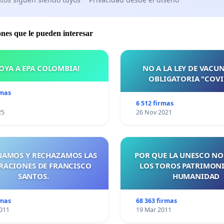
ones que le pueden interesar
OYA A EPA COLOMBIA!
NO A LA LEY DE VACU
OBLIGATORIA "COVI
rmas
6 512 firmas
25
26 Nov 2021
AMOS Y RECHAZAMOS LAS
POR QUE LA UNESCO NO
RACIONES DE FRANCISCO
LOS TOROS PATRIMONI
SANTOS.
HUMANIDAD
rmas
68 363 firmas
011
19 Mar 2011