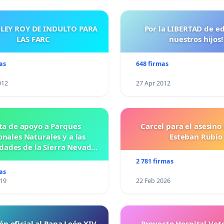
 LEY ROY DE INDULTO PARA
Por la LIBERTAD de e
LAS FARC
nuestros hijos!
as
648 firmas
012
27 Apr 2012
ta de apoyo a Parques
Carcel para el asesino
nales Naturales y a las
Esteban Rubio
ades de la Sierra Nevada
de Santa Marta
2 781 firmas
as
019
22 Feb 2026
ón oficial al Papa León XIV
Proyecto Hospital Vet