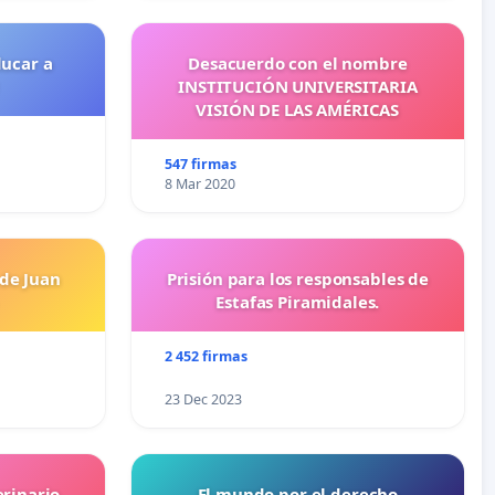
ducar a
Desacuerdo con el nombre
INSTITUCIÓN UNIVERSITARIA
VISIÓN DE LAS AMÉRICAS
547 firmas
8 Mar 2020
 de Juan
Prisión para los responsables de
Estafas Piramidales.
2 452 firmas
23 Dec 2023
erinario
El mundo por el derecho