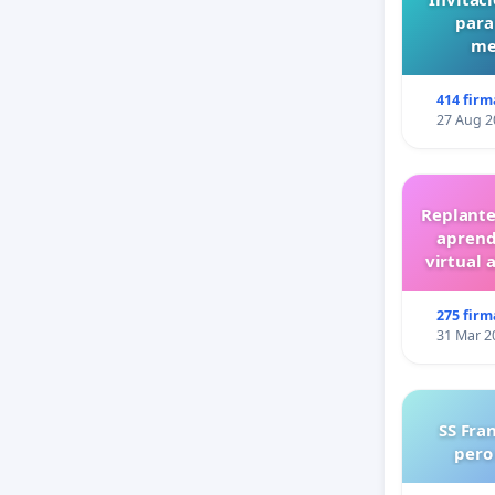
para
me
414 firm
27 Aug 2
Replante
aprend
virtual 
275 firm
31 Mar 2
SS Fra
pero