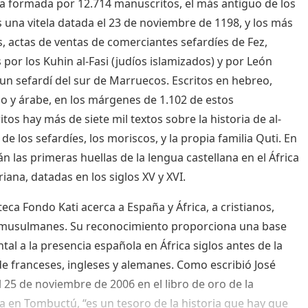
ca formada por 12.714 manuscritos, el más antiguo de los
s una vitela datada el 23 de noviembre de 1198, y los más
s, actas de ventas de comerciantes sefardíes de Fez,
 por los Kuhin al-Fasi (judíos islamizados) y por León
un sefardí del sur de Marruecos. Escritos en hebreo,
no y árabe, en los márgenes de 1.102 de estos
tos hay más de siete mil textos sobre la historia de al-
de los sefardíes, los moriscos, y la propia familia Quti. En
án las primeras huellas de la lengua castellana en el África
iana, datadas en los siglos XV y XVI.
teca Fondo Kati acerca a España y África, a cristianos,
 musulmanes. Su reconocimiento proporciona una base
al a la presencia española en África siglos antes de la
de franceses, ingleses y alemanes. Como escribió José
el 25 de noviembre de 2006 en el libro de oro de la
ca en Tombuctú, “es un tesoro de la historia que hay que