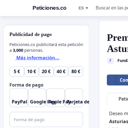
Peticiones.co
Buscar en las p
ES ▼
Publicidad de pago
Prem
Peticiones.co publicitará esta petición
Astu
a
3,000
personas.
Más información...
Fund
F
5 €
10 €
20 €
40 €
80 €
Com
Forma de pago
Peti
PayPal
Google Pay
Apple Pay
Tarjeta de crédito
Deseo mo
Forma de pago
Asturias