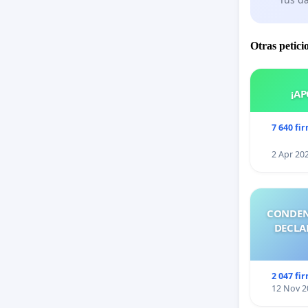
Otras petici
¡AP
7 640 fi
2 Apr 20
CONDEN
DECLA
2 047 fi
12 Nov 2