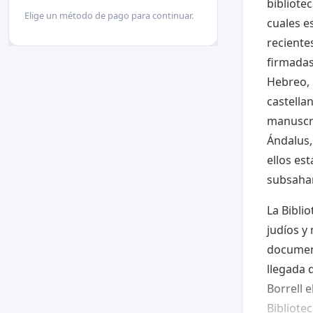
bibliote
Elige un método de pago para continuar.
cuales e
reciente
firmadas
Hebreo, 
castella
manuscri
Ándalus, 
ellos est
subsahar
La Biblio
judíos y
document
llegada 
Borrell 
Bibliote