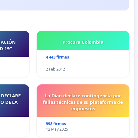
NACIÓN
Procura Colombia
D-19"
4 443 firmas
2 Feb 2012
 DECLARE
La Dian declare contingencia por
O DE LA
fallas técnicas de su plataforma de
impuestos
998 firmas
12 May 2025