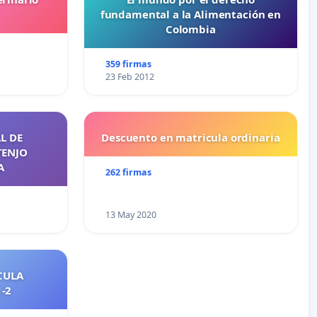
fundamental a la Alimentación en
Colombia
359 firmas
23 Feb 2012
L DE
Descuento en matricula ordinaria
TENJO
A
262 firmas
13 May 2020
CULA
2021-2