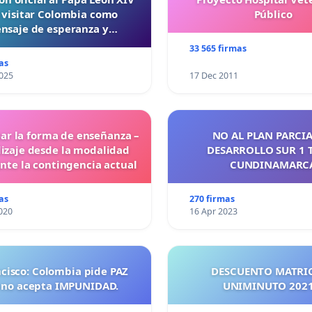
 visitar Colombia como
Público
nsaje de esperanza y
reconciliación
33 565 firmas
as
025
17 Dec 2011
ar la forma de enseñanza –
NO AL PLAN PARCIA
izaje desde la modalidad
DESARROLLO SUR 1 
ante la contingencia actual
CUNDINAMARC
as
270 firmas
020
16 Apr 2023
ncisco: Colombia pide PAZ
DESCUENTO MATRI
 no acepta IMPUNIDAD.
UNIMINUTO 