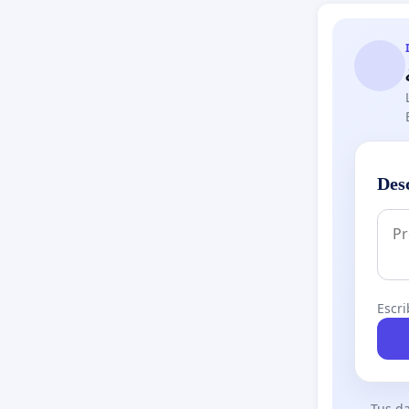
Des
Escri
Tus da