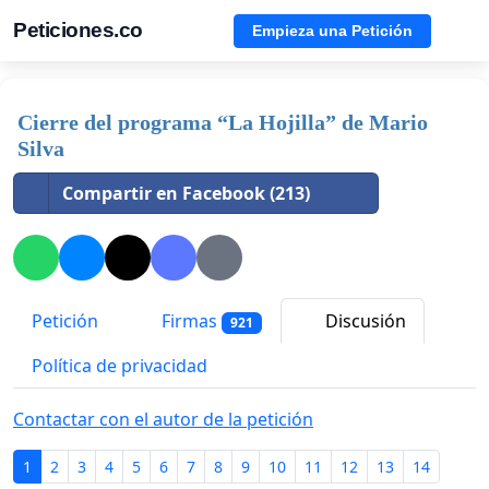
Peticiones.co
Empieza una Petición
Cierre del programa “La Hojilla” de Mario
Silva
Compartir en Facebook (213)
Petición
Firmas
Discusión
921
Política de privacidad
Contactar con el autor de la petición
1
2
3
4
5
6
7
8
9
10
11
12
13
14