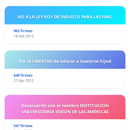
NO A LA LEY ROY DE INDULTO PARA LAS FARC
962 firmas
18 Feb 2012
Por la LIBERTAD de educar a nuestros hijos!
648 firmas
27 Apr 2012
Desacuerdo con el nombre INSTITUCIÓN
UNIVERSITARIA VISIÓN DE LAS AMÉRICAS
547 firmas