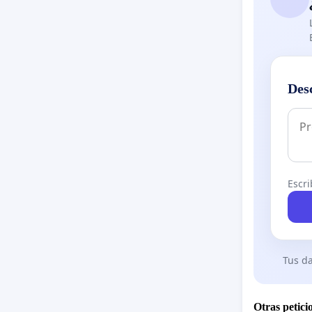
Des
Escri
Tus da
Otras petici