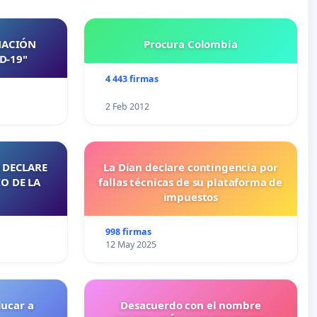
NACIÓN
Procura Colombia
D-19"
4 443 firmas
2 Feb 2012
 DECLARE
La Dian declare contingencia por
O DE LA
fallas técnicas de su plataforma de
impuestos
998 firmas
12 May 2025
ducar a
Desacuerdo con el nombre