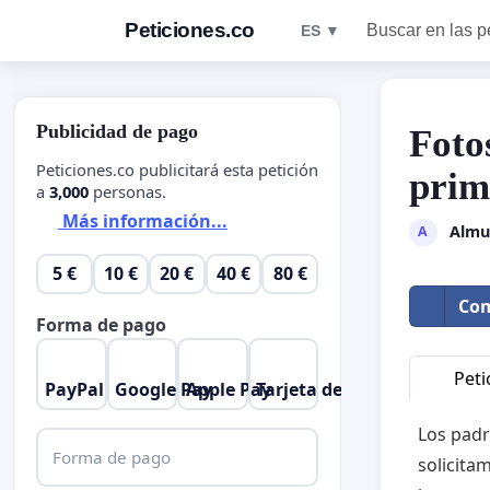
Peticiones.co
Buscar en las p
ES ▼
Publicidad de pago
Foto
Peticiones.co publicitará esta petición
prim
a
3,000
personas.
Más información...
Almu
A
5 €
10 €
20 €
40 €
80 €
Com
Forma de pago
Peti
PayPal
Google Pay
Apple Pay
Tarjeta de crédito
Los padr
Forma de pago
solicita