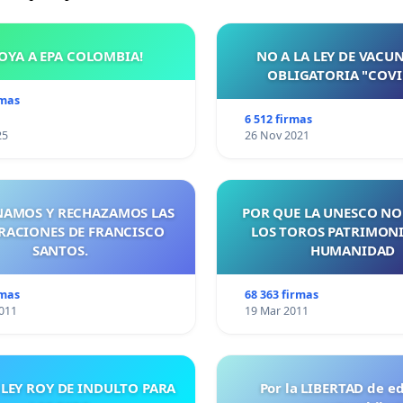
OYA A EPA COLOMBIA!
NO A LA LEY DE VACU
OBLIGATORIA "COVI
rmas
6 512 firmas
25
26 Nov 2021
AMOS Y RECHAZAMOS LAS
POR QUE LA UNESCO NO
RACIONES DE FRANCISCO
LOS TOROS PATRIMONI
SANTOS.
HUMANIDAD
rmas
68 363 firmas
011
19 Mar 2011
 LEY ROY DE INDULTO PARA
Por la LIBERTAD de e