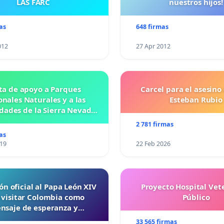
LAS FARC
nuestros hijos!
as
648 firmas
012
27 Apr 2012
ta de apoyo a Parques
Carcel para el asesino
nales Naturales y a las
Esteban Rubio
ades de la Sierra Nevada
de Santa Marta
2 781 firmas
as
019
22 Feb 2026
ón oficial al Papa León XIV
Proyecto Hospital Vet
 visitar Colombia como
Público
nsaje de esperanza y
reconciliación
33 565 firmas