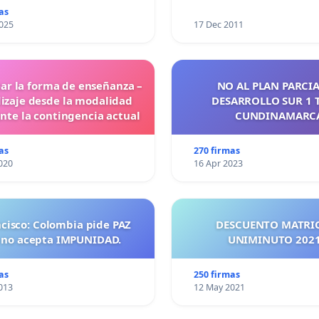
as
025
17 Dec 2011
ar la forma de enseñanza –
NO AL PLAN PARCIA
izaje desde la modalidad
DESARROLLO SUR 1 
ante la contingencia actual
CUNDINAMARC
as
270 firmas
020
16 Apr 2023
ncisco: Colombia pide PAZ
DESCUENTO MATRI
 no acepta IMPUNIDAD.
UNIMINUTO 
as
250 firmas
013
12 May 2021