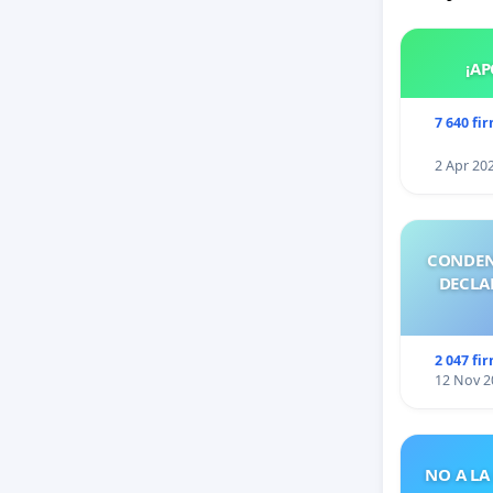
¡AP
7 640 fi
2 Apr 20
CONDEN
DECLA
2 047 fi
12 Nov 2
NO A LA