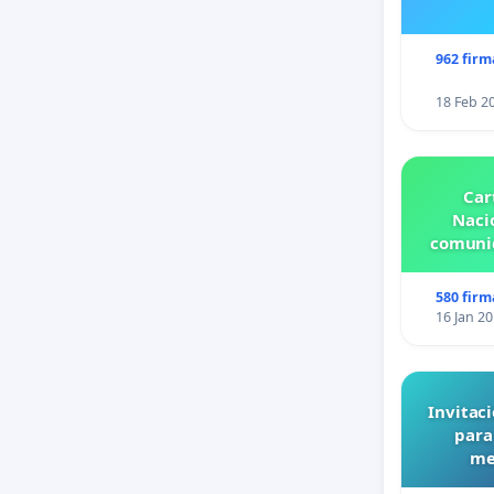
962 firm
18 Feb 2
Car
Nacio
comunid
580 firm
16 Jan 2
Invitaci
para
me