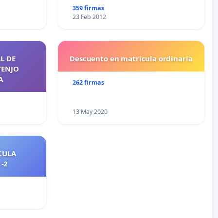
359 firmas
23 Feb 2012
L DE
Descuento en matricula ordinaria
TENJO
A
262 firmas
13 May 2020
CULA
2021-2