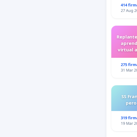
414 firm
27 Aug 2
Replante
aprend
virtual 
275 firm
31 Mar 2
SS Fra
pero
319 firm
19 Mar 2