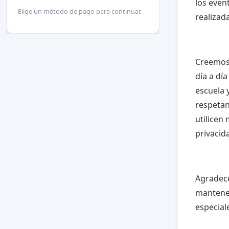
los even
Elige un método de pago para continuar.
realizad
Creemos
día a día
escuela 
respetan
utilicen
privacid
Agradece
mantener
especiale