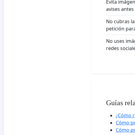
Evita imágen
avises antes
No cubras la
petición para
No uses imág
redes social
Guías rel
¿Cómo r
Cómo pro
Cómo pr