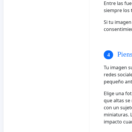
Entre las fu
siempre los 
Si tu imagen
consentimien
Piens
Tu imagen s
redes social
pequeño ante
Elige una fo
que altas se
con un sujet
miniaturas.
impacto cua