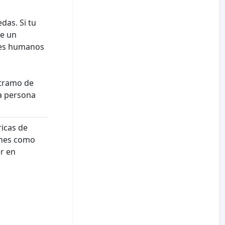
das. Si tu
de un
eres humanos
n tramo de
a persona
icas de
iones como
er en