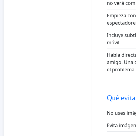
no verá comp
Empieza con
espectadores
Incluye subt
móvil.
Habla direct
amigo. Una d
el problema 
Qué evita
No uses imág
Evita imágen