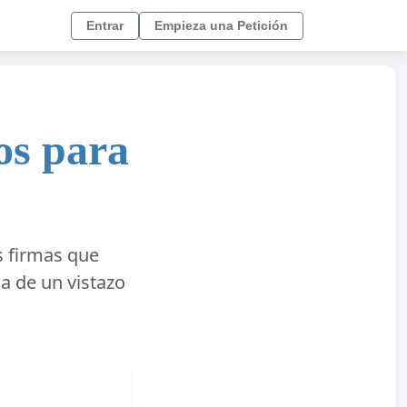
Entrar
Empieza una Petición
os para
 firmas que
a de un vistazo