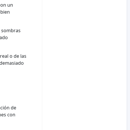
con un
 bien
as sombras
iado
real o de las
k demasiado
ación de
nes con