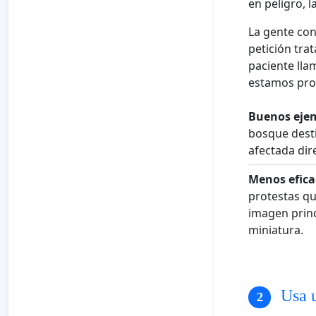
en peligro, 
La gente con
petición tra
paciente lla
estamos pro
Buenos eje
bosque desti
afectada dir
Menos efica
protestas qu
imagen princ
miniatura.
Usa u