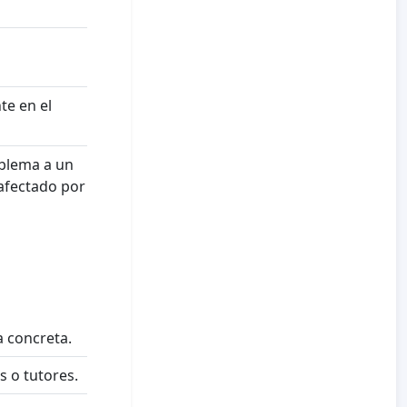
te en el
oblema a un
 afectado por
 concreta.
s o tutores.