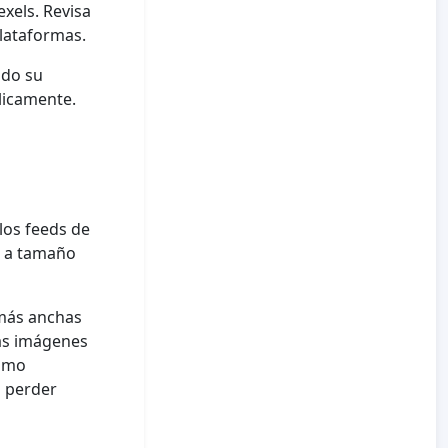
exels. Revisa
plataformas.
ado su
licamente.
los feeds de
e a tamaño
 más anchas
as imágenes
como
 perder