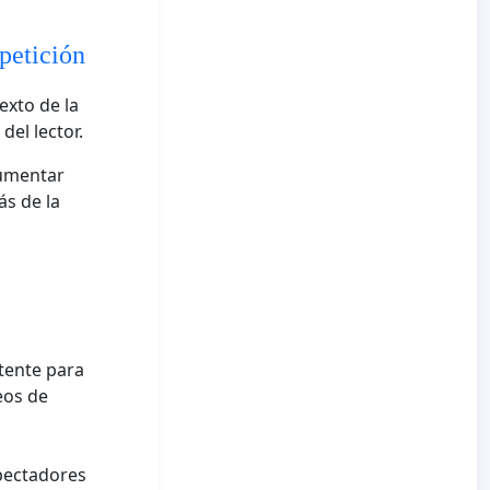
petición
exto de la
el lector.
cumentar
ás de la
tente para
eos de
spectadores