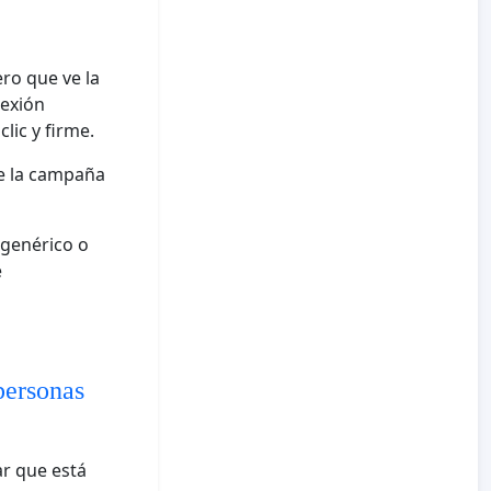
ro que ve la
nexión
lic y firme.
e la campaña
 genérico o
e
personas
ar que está