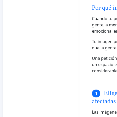
Por qué i
Cuando tu pe
gente, a men
emocional en
Tu imagen pr
que la gente
Una petició
un espacio e
considerable
Elige
afectadas
Las imágenes