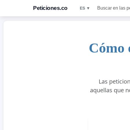
Peticiones.co
Buscar en las p
ES ▼
Cómo e
Las petici
aquellas que n