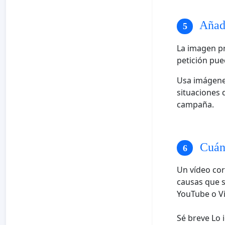
Añade
La imagen pr
petición pue
Usa imágene
situaciones 
campaña.
Cuánd
Un vídeo cor
causas que s
YouTube o V
Sé breve Lo 