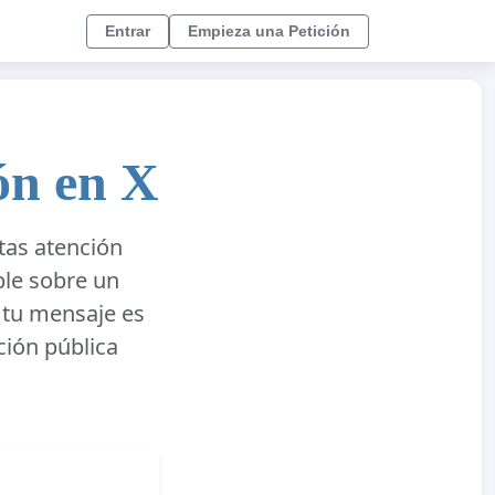
Entrar
Empieza una Petición
ón en X
tas atención
ble sobre un
 tu mensaje es
ación pública