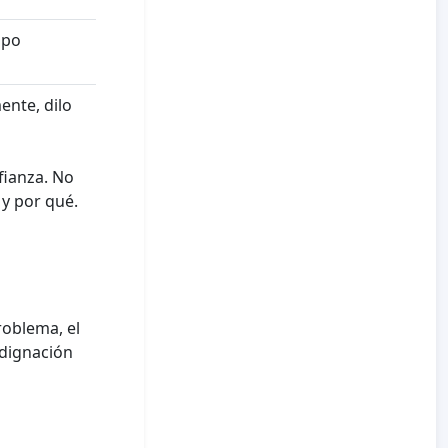
ipo
ente, dilo
fianza. No
 y por qué.
roblema, el
ndignación