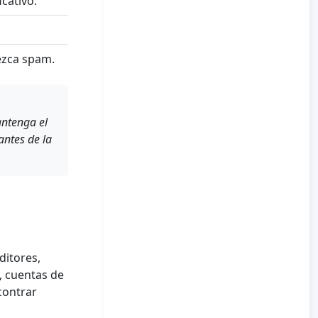
cativo.
ezca spam.
ntenga el
antes de la
ditores,
o, cuentas de
contrar