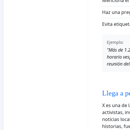
Menciona el 
Haz una pre
Evita etiqu
Ejemplo:
"Más de 1.
horario ves
reunión del
Llega a p
X es una de 
activistas, 
noticias loc
historias, fu