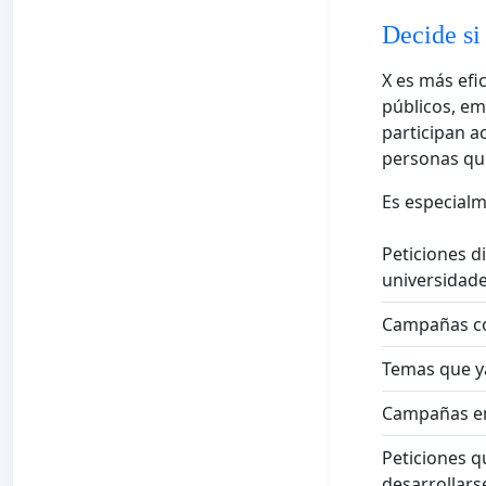
Decide si
X es más efic
públicos, em
participan a
personas qu
Es especialm
Peticiones d
universidade
Campañas con
Temas que ya
Campañas en 
Peticiones q
desarrollars