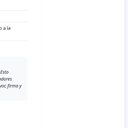
 a la
 Esto
adores
or, firma y