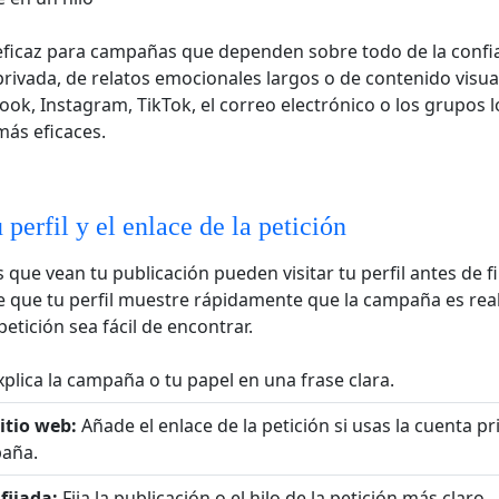
eficaz para campañas que dependen sobre todo de la confi
ivada, de relatos emocionales largos o de contenido visua
ook, Instagram, TikTok, el correo electrónico o los grupos l
ás eficaces.
 perfil y el enlace de la petición
 que vean tu publicación pueden visitar tu perfil antes de f
 que tu perfil muestre rápidamente que la campaña es real
petición sea fácil de encontrar.
plica la campaña o tu papel en una frase clara.
itio web:
Añade el enlace de la petición si usas la cuenta p
paña.
fijada:
Fija la publicación o el hilo de la petición más claro.