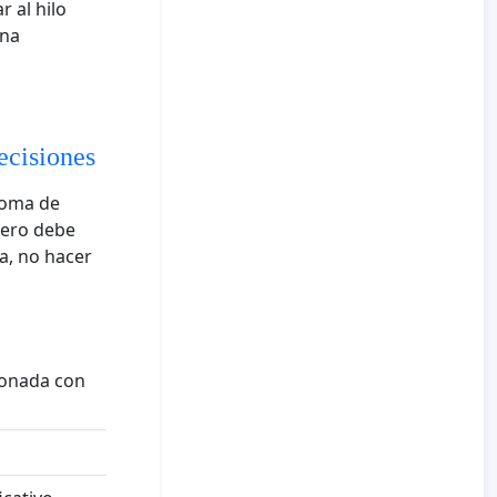
r al hilo
una
ecisiones
 toma de
pero debe
ca, no hacer
cionada con