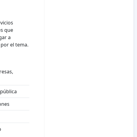
vicios
es que
gar a
por el tema.
resas,
 pública
iones
o