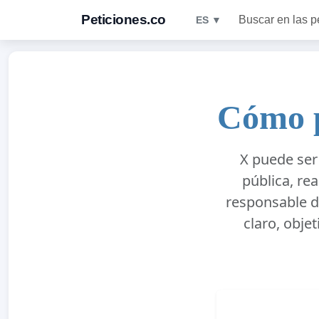
Peticiones.co
Buscar en las p
ES ▼
Cómo p
X puede ser
pública, re
responsable d
claro, objet