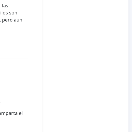
 las
hilos son
, pero aun
.
comparta el