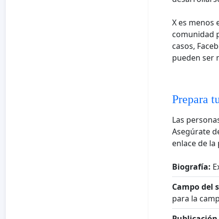
X es menos 
comunidad pr
casos, Faceb
pueden ser m
Prepara tu
Las personas
Asegúrate de
enlace de la 
Biografía:
Ex
Campo del s
para la cam
Publicación 