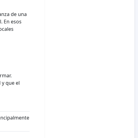
anza de una
l. En esos
ocales
irmar.
 y que el
rincipalmente