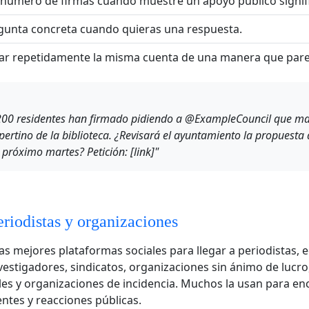
número de firmas cuando muestre un apoyo público signifi
gunta concreta cuando quieras una respuesta.
etar repetidamente la misma cuenta de una manera que par
200 residentes han firmado pidiendo a @ExampleCouncil que ma
pertino de la biblioteca. ¿Revisará el ayuntamiento la propuesta 
 próximo martes? Petición: [link]"
eriodistas y organizaciones
las mejores plataformas sociales para llegar a periodistas, e
investigadores, sindicatos, organizaciones sin ánimo de lucr
ales y organizaciones de incidencia. Muchos la usan para en
entes y reacciones públicas.