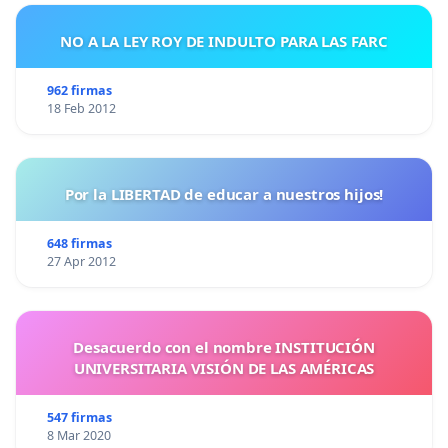
NO A LA LEY ROY DE INDULTO PARA LAS FARC
962 firmas
18 Feb 2012
Por la LIBERTAD de educar a nuestros hijos!
648 firmas
27 Apr 2012
Desacuerdo con el nombre INSTITUCIÓN
UNIVERSITARIA VISIÓN DE LAS AMÉRICAS
547 firmas
8 Mar 2020