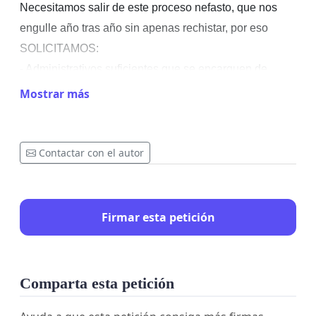
Necesitamos salir de este proceso nefasto, que nos
engulle año tras año sin apenas rechistar, por eso
SOLICITAMOS:
- Administrativos suficientes que se encarguen de
tramitar toda la documentación interna necesaria.
Mostrar más
- Personal de seguridad para vigilar las entradas y
salidas de los centros, profesionales capacitados para
solventar cualquier incidente.
Contactar con el autor
- Auxiliares sanitarios que sepan atender, con eficacia
y prontitud, los problemas de salud que suelen
acontecer a lo largo de una jornada.
Firmar esta petición
- Crear vías eficaces, donde los responsables de la
educación sean realmente los padres o tutores legales,
quienes deben asumir las consecuencias de los actos
Comparta esta petición
que cometan los menores a su cargo.