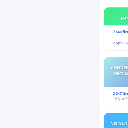
¡AP
7 640 fi
2 Apr 20
CONDEN
DECLA
2 047 fi
12 Nov 2
NO A LA