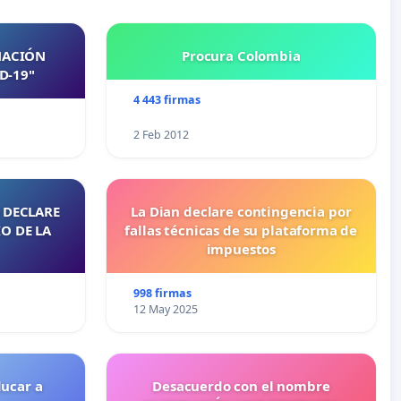
NACIÓN
Procura Colombia
D-19"
4 443 firmas
2 Feb 2012
 DECLARE
La Dian declare contingencia por
O DE LA
fallas técnicas de su plataforma de
impuestos
998 firmas
12 May 2025
ducar a
Desacuerdo con el nombre