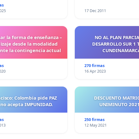
as
025
17 Dec 2011
ar la forma de enseñanza –
NO AL PLAN PARCIA
izaje desde la modalidad
DESARROLLO SUR 1 
ante la contingencia actual
CUNDINAMARC
as
270 firmas
020
16 Apr 2023
ncisco: Colombia pide PAZ
DESCUENTO MATRI
 no acepta IMPUNIDAD.
UNIMINUTO 
as
250 firmas
013
12 May 2021