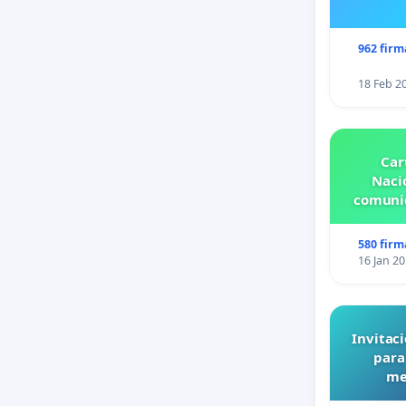
962 firm
18 Feb 2
Car
Nacio
comunid
580 firm
16 Jan 2
Invitaci
para
me