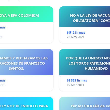
OYA A EPA COLOMBIA!
NO A LA LEY DE VACU
OBLIGATORIA "COVI
rmas
6 512 firmas
25
26 Nov 2021
AMOS Y RECHAZAMOS LAS
POR QUE LA UNESCO NO
RACIONES DE FRANCISCO
LOS TOROS PATRIMONI
SANTOS.
HUMANIDAD
rmas
68 363 firmas
011
19 Mar 2011
 LEY ROY DE INDULTO PARA
Por la LIBERTAD de e