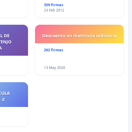
359 firmas
23 Feb 2012
L DE
Descuento en matricula ordinaria
TENJO
A
262 firmas
13 May 2020
CULA
2021-2