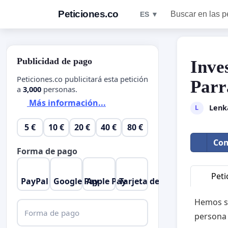
Peticiones.co
Buscar en las p
ES ▼
Publicidad de pago
Inve
Peticiones.co publicitará esta petición
Parr
a
3,000
personas.
Más información...
Lenk
L
5 €
10 €
20 €
40 €
80 €
Com
Forma de pago
Peti
PayPal
Google Pay
Apple Pay
Tarjeta de crédito
Hemos si
Forma de pago
persona 