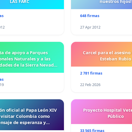
LAS FARC
nuestros hijos!
as
648 firmas
012
27 Apr 2012
ta de apoyo a Parques
Carcel para el asesino
nales Naturales y a las
Esteban Rubio
ades de la Sierra Nevada
de Santa Marta
2 781 firmas
as
019
22 Feb 2026
ón oficial al Papa León XIV
Proyecto Hospital Vet
 visitar Colombia como
Público
nsaje de esperanza y
reconciliación
33 565 firmas