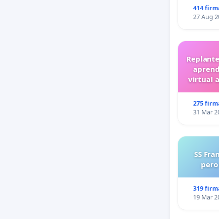
414 firm
27 Aug 2
Replante
aprend
virtual 
275 firm
31 Mar 2
SS Fra
pero
319 firm
19 Mar 2