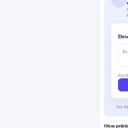
Des
Escri
Tus da
Otras petici