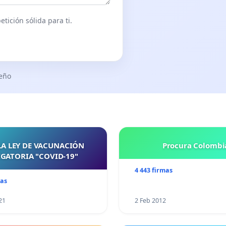
tición sólida para ti.
seño
LA LEY DE VACUNACIÓN
Procura Colombi
GATORIA "COVID-19"
4 443 firmas
mas
21
2 Feb 2012