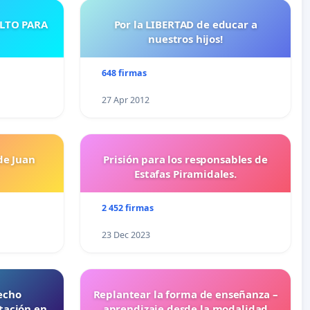
ULTO PARA
Por la LIBERTAD de educar a
nuestros hijos!
648 firmas
27 Apr 2012
de Juan
Prisión para los responsables de
Estafas Piramidales.
2 452 firmas
23 Dec 2023
echo
Replantear la forma de enseñanza –
tación en
aprendizaje desde la modalidad