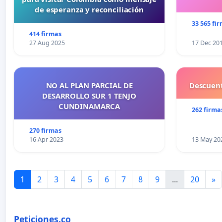
de esperanza y reconciliación
33 565 fi
414 firmas
27 Aug 2025
17 Dec 20
NO AL PLAN PARCIAL DE
Descuent
DESARROLLO SUR 1 TENJO
CUNDINAMARCA
262 firma
270 firmas
16 Apr 2023
13 May 20
1
2
3
4
5
6
7
8
9
...
20
»
Peticiones.co