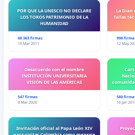
POR QUE LA UNESCO NO DECLARE
La Dian 
LOS TOROS PATRIMONIO DE LA
fallas té
HUMANIDAD
68 363 firmas
998 firma
19 Mar 2011
12 May 20
Desacuerdo con el nombre
Cart
INSTITUCIÓN UNIVERSITARIA
Nacio
VISIÓN DE LAS AMÉRICAS
comunidad
547 firmas
580 firma
8 Mar 2020
16 Jan 201
Invitación oficial al Papa León XIV
Proyec
para visitar Colombia como mensaje