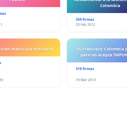
Colombia
rmas
359 firmas
11
23 Feb 2012
o en matricula ordinaria
SS Francisco: Colombia 
pero no acepta IMPU
s
319 firmas
20
19 Mar 2013