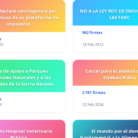
declare contingencia por
NO A LA LEY ROY DE IND
cnicas de su plataforma de
LAS FARC
impuestos
962 firmas
s
25
18 Feb 2012
a de apoyo a Parques
Carcel para el asesino 
nales Naturales y a las
Esteban Rubio
es de la Sierra Nevada de
Santa Marta
2 781 firmas
s
9
22 Feb 2026
to Hospital Veterinario
El mundo por el der
Público
fundamental a la Alimen