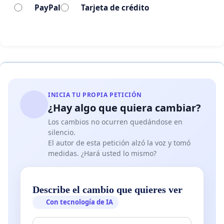
vehículos de ocio que poseemos, alquilamos o
PayPal
Tarjeta de crédito
renovamos.
Desde este consistorio no se ha realizado ningún
estudio fidedigno que recoja los datos de lo que se
aporta desde este colectivo a la ciudad y las arcas
de este ayuntamiento.
INICIA TU PROPIA PETICIÓN
Podríamos empezar diciendo que para pasar un
¿Hay algo que quiera cambiar?
día en una autocaravana los gastos son mayores
Los cambios no ocurren quedándose en
que en una casa convencional, agua, combustible,
silencio.
El autor de esta petición alzó la voz y tomó
comida, bebidas, cambios cada dos o tres días de
medidas. ¿Hará usted lo mismo?
aguas grises y negras, etc. Sin olvidar que por el
reducido espacio del que disponemos y las
motivaciones personales que nos llevan a visitar
Describe el cambio que quieres ver
cada enclave, gastamos en los negocios locales
Con tecnología de IA
donde hacemos parada, restaurantes, cines,