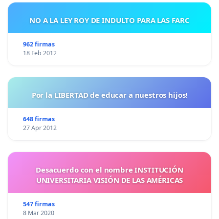
NO A LA LEY ROY DE INDULTO PARA LAS FARC
962 firmas
18 Feb 2012
Por la LIBERTAD de educar a nuestros hijos!
648 firmas
27 Apr 2012
Desacuerdo con el nombre INSTITUCIÓN
UNIVERSITARIA VISIÓN DE LAS AMÉRICAS
547 firmas
8 Mar 2020