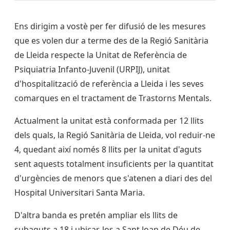
Ens dirigim a vostè per fer difusió de les mesures
que es volen dur a terme des de la Regió Sanitària
de Lleida respecte la Unitat de Referència de
Psiquiatria Infanto-Juvenil (URPIJ), unitat
d'hospitalització de referència a Lleida i les seves
comarques en el tractament de Trastorns Mentals.
Actualment la unitat està conformada per 12 llits
dels quals, la Regió Sanitària de Lleida, vol reduir-ne
4, quedant així només 8 llits per la unitat d'aguts
sent aquests totalment insuficients per la quantitat
d'urgències de menors que s'atenen a diari des del
Hospital Universitari Santa Maria.
D'altra banda es pretén ampliar els llits de
subaguts a 18 i ubicar-los a Sant Joan de Déu de