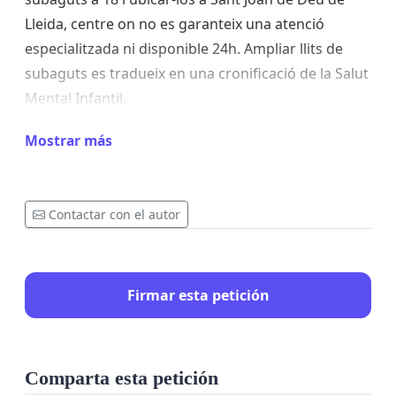
Lleida, centre on no es garanteix una atenció
especialitzada ni disponible 24h. Ampliar llits de
subaguts es tradueix en una cronificació de la Salut
Mental Infantil.
Demanem el vostre suport per mantenir els
Mostrar más
recursos assistencials actuals i sol·licitem un
replantejament d'aquestes mesures per tal de
preservar la salut mental dels nostres infants i
Contactar con el autor
joves.
Gràcies per la vostra ajuda.
Firmar esta petición
Comparta esta petición