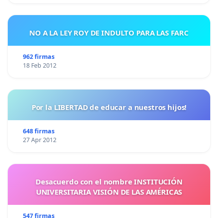
NO A LA LEY ROY DE INDULTO PARA LAS FARC
962 firmas
18 Feb 2012
Por la LIBERTAD de educar a nuestros hijos!
648 firmas
27 Apr 2012
Desacuerdo con el nombre INSTITUCIÓN
UNIVERSITARIA VISIÓN DE LAS AMÉRICAS
547 firmas