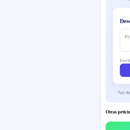
Des
Escri
Tus da
Otras petici