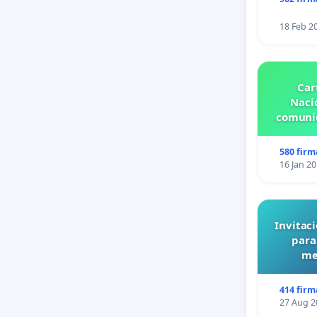
18 Feb 2
Car
Nacio
comunid
580 firm
16 Jan 2
Invitaci
para
me
414 firm
27 Aug 2