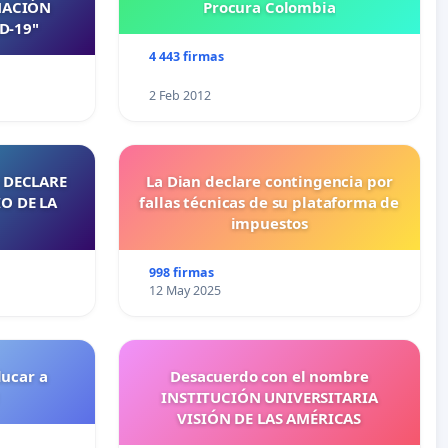
NACIÓN
Procura Colombia
D-19"
4 443 firmas
2 Feb 2012
 DECLARE
La Dian declare contingencia por
O DE LA
fallas técnicas de su plataforma de
impuestos
998 firmas
12 May 2025
ducar a
Desacuerdo con el nombre
INSTITUCIÓN UNIVERSITARIA
VISIÓN DE LAS AMÉRICAS