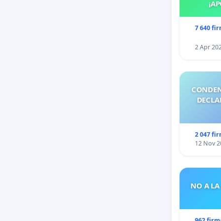
¡AP
7 640 fi
2 Apr 20
CONDEN
DECLA
2 047 fi
12 Nov 2
NO A LA
962 firm