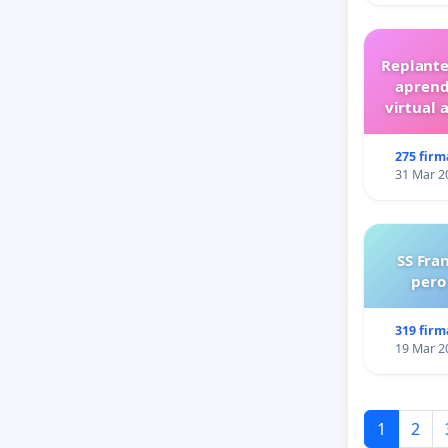
Replante
aprend
virtual 
275 firm
31 Mar 2
SS Fra
pero
319 firm
19 Mar 2
1
2