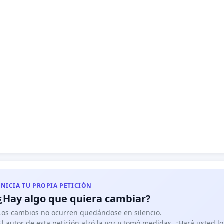
INICIA TU PROPIA PETICIÓN
¿Hay algo que quiera cambiar?
Los cambios no ocurren quedándose en silencio.
El autor de esta petición alzó la voz y tomó medidas. ¿Hará usted 