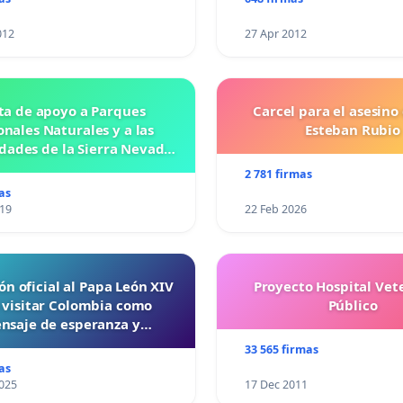
012
27 Apr 2012
ta de apoyo a Parques
Carcel para el asesino
nales Naturales y a las
Esteban Rubio
ades de la Sierra Nevada
de Santa Marta
2 781 firmas
as
019
22 Feb 2026
ón oficial al Papa León XIV
Proyecto Hospital Vet
 visitar Colombia como
Público
nsaje de esperanza y
reconciliación
33 565 firmas
as
025
17 Dec 2011