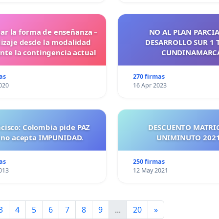
ar la forma de enseñanza –
NO AL PLAN PARCIA
izaje desde la modalidad
DESARROLLO SUR 1 
ante la contingencia actual
CUNDINAMARC
as
270 firmas
020
16 Apr 2023
ncisco: Colombia pide PAZ
DESCUENTO MATRI
 no acepta IMPUNIDAD.
UNIMINUTO 
as
250 firmas
013
12 May 2021
3
4
5
6
7
8
9
...
20
»