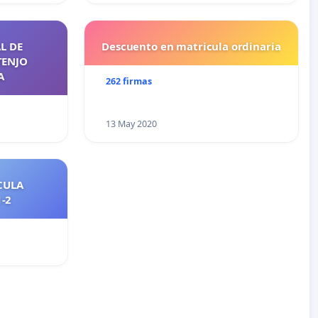
L DE
Descuento en matricula ordinaria
TENJO
A
262 firmas
13 May 2020
CULA
2021-2