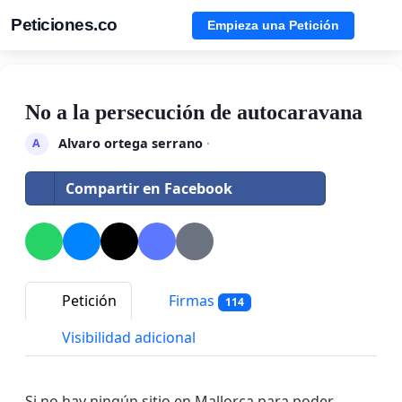
Peticiones.co
Empieza una Petición
No a la persecución de autocaravana
Alvaro ortega serrano
·
A
Compartir en Facebook
Petición
Firmas
114
Visibilidad adicional
Si no hay ningún sitio en Mallorca para poder