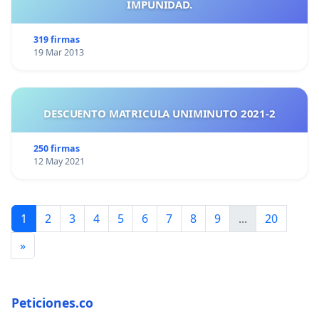
IMPUNIDAD.
319 firmas
19 Mar 2013
DESCUENTO MATRICULA UNIMINUTO 2021-2
250 firmas
12 May 2021
1
2
3
4
5
6
7
8
9
...
20
»
Peticiones.co