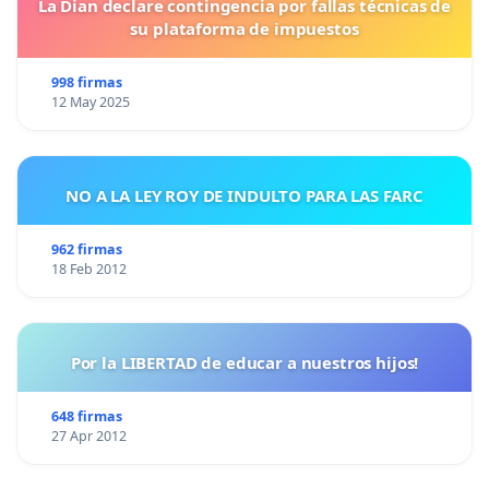
La Dian declare contingencia por fallas técnicas de
su plataforma de impuestos
998 firmas
12 May 2025
NO A LA LEY ROY DE INDULTO PARA LAS FARC
962 firmas
18 Feb 2012
Por la LIBERTAD de educar a nuestros hijos!
648 firmas
27 Apr 2012