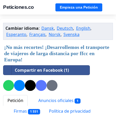
Peticiones.co
Empieza una Petición
Cambiar idioma
:
Dansk
,
Deutsch
,
English
,
Esperanto
,
Français
,
Norsk
,
Svenska
¡No más recortes! ¡Desarrollemos el transporte
de viajeros de larga distancia por ffcc en
Europa!
Compartir en Facebook (1)
Petición
Anuncios oficiales
1
Firmas
Política de privacidad
1 551