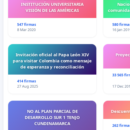
gineco-obstetra tanto en la consulta pública como priv
INSTITUCIÓN UNIVERSITARIA
Nacio
derechos de las usuarias, así como mecanismos para pr
VISIÓN DE LAS AMÉRICAS
comunidad
supervisar y sancionar desde el punto de vista administ
personal de salud.
547 firmas
580 firma
8 Mar 2020
16 Jan 201
Finalmente, las
organizaciones, personas y colectivos firmantes hacemo
Manuel Arias Briceño, esperando que se haga justicia a
Invitación oficial al Papa León XIV
Proyec
casos de mujeres víctimas de violencia sexual en el ma
para visitar Colombia como mensaje
Si eres víctima
de esperanza y reconciliación
de una situación parecida o deseas obtener más inform
33 565 fi
email:
vidalibredeviolenciavzla@gmail.com
414 firmas
27 Aug 2025
17 Dec 20
NO AL PLAN PARCIAL DE
Descuent
DESARROLLO SUR 1 TENJO
CUNDINAMARCA
262 firma