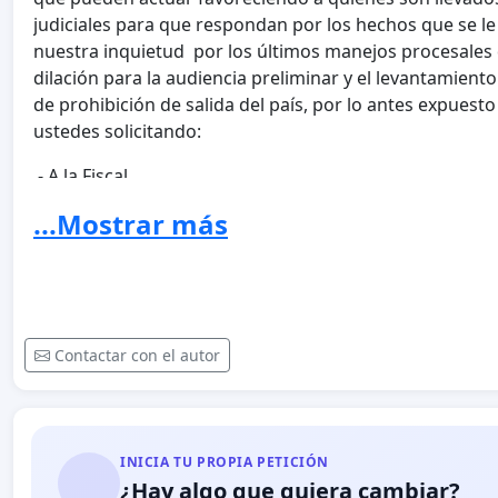
judiciales para que respondan por los hechos que se 
nuestra inquietud por los últimos manejos procesales 
dilación para la audiencia preliminar y el levantamient
de prohibición de salida del país, por lo antes expuesto
ustedes solicitando:
.- A la Fiscal
General de la República Luisa Ortega Díaz le solicita
...Mostrar más
o un Fiscal de carácter nacional en materia de niños, n
a fines de fortalecer el trabajo que hasta ahora ha de
109 Dimas Sojo, para otorgarle relevancia jurídica que 
motivada por la gravedad de los hechos y la capacida
de evadir o dilatar el proceso penal con artilugios juríd
Contactar con el autor
.- A la
Presidenta del Tribunal Supremo de Justicia, Dra. Glad
Alvarado y la Magistrada de la Sala Constitucional, as
Comisión Nacional de Justicia de Género del Poder Judi
INICIA TU PROPIA PETICIÓN
de Merchán las instamos a que estén vigilantes de cual
¿Hay algo que quiera cambiar?