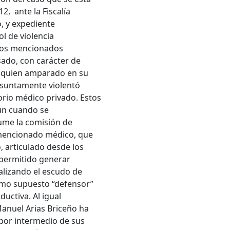
, ante la Fiscalía
o, y expediente
l de violencia
 los mencionados
ado, con carácter de
, quien amparado en su
esuntamente violentó
rio médico privado. Estos
ún cuando se
ume la comisión de
l mencionado médico, que
, articulado desde los
 permitido generar
alizando el escudo de
como supuesto “defensor”
uctiva. Al igual
Manuel Arias Briceño ha
o por intermedio de sus