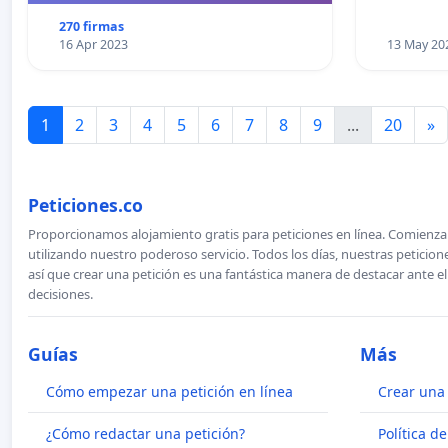
270 firmas
16 Apr 2023
13 May 20
1
2
3
4
5
6
7
8
9
...
20
»
Peticiones.co
Proporcionamos alojamiento gratis para peticiones en línea. Comienza 
utilizando nuestro poderoso servicio. Todos los días, nuestras petici
así que crear una petición es una fantástica manera de destacar ante e
decisiones.
Guías
Más
Cómo empezar una petición en línea
Crear una 
¿Cómo redactar una petición?
Política d