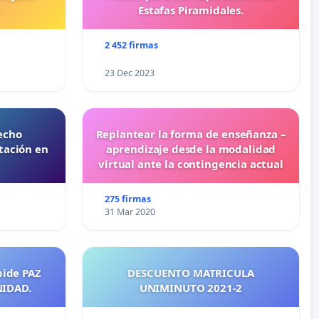
Estafas Piramidales.
2 452 firmas
23 Dec 2023
echo
Replantear la forma de enseñanza –
tación en
aprendizaje desde la modalidad
virtual ante la contingencia actual
275 firmas
31 Mar 2020
pide PAZ
DESCUENTO MATRICULA
NIDAD.
UNIMINUTO 2021-2