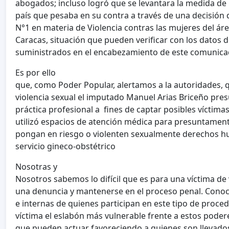
abogados; incluso logró que se levantara la medida de 
país que pesaba en su contra a través de una decisión 
N°1 en materia de Violencia contras las mujeres del ár
Caracas, situación que pueden verificar con los datos 
suministrados en el encabezamiento de este comunica
Es por ello
que, como Poder Popular, alertamos a la autoridades, q
violencia sexual el imputado Manuel Arias Briceño pre
práctica profesional a fines de captar posibles víctima
utilizó espacios de atención médica para presuntament
pongan en riesgo o violenten sexualmente derechos h
servicio gineco-obstétrico
Nosotras y
Nosotros sabemos lo difícil que es para una víctima de 
una denuncia y mantenerse en el proceso penal. Conoc
e internas de quienes participan en este tipo de proced
víctima el eslabón más vulnerable frente a estos poderes
que pueden actuar favoreciendo a quienes son llevados 