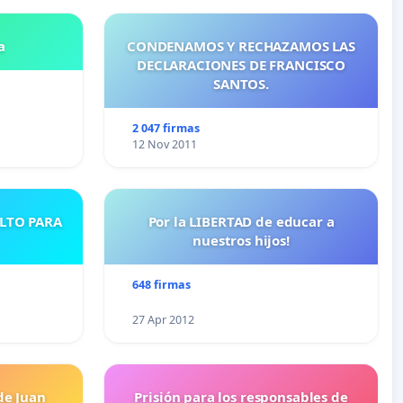
a
CONDENAMOS Y RECHAZAMOS LAS
DECLARACIONES DE FRANCISCO
SANTOS.
2 047 firmas
12 Nov 2011
ULTO PARA
Por la LIBERTAD de educar a
nuestros hijos!
648 firmas
27 Apr 2012
de Juan
Prisión para los responsables de