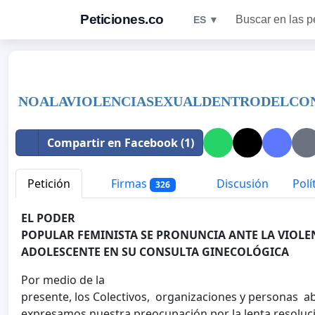
Peticiones.co
Buscar en las p
ES ▼
NOALAVIOLENCIASEXUALDENTRODELCO
Compartir en Facebook (1)
Petición
Firmas
Discusión
Polí
326
EL PODER
POPULAR FEMINISTA SE PRONUNCIA ANTE LA VIOLE
ADOLESCENTE EN SU CONSULTA GINECOLÓGICA
Por medio de la
presente, los Colectivos, organizaciones y personas a
expresamos nuestra preocupación por la lenta resoluci