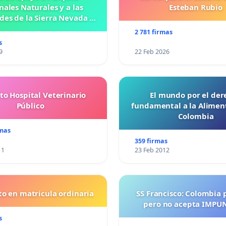
ada que establezca los
nales Naturales y a las
Esteban Rubio
evenir, atender,
es de la Sierra Nevada de
rativo las conductas del
Santa Marta
2 781 firmas
s
9
22 Feb 2026
s un veto moral al Sr.
nte este y otros
to Hospital Veterinario
El mundo por el der
rco de una atención terapéutica.s
Público
fundamental a la Alimen
Colombia
ación puedes escribir al
rmas
359 firmas
11
23 Feb 2012
o en matricula ordinaria
SS Francisco: Colombia 
pero no acepta IMPU
s