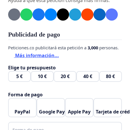
Ayuda a que esta petición consiga más firmas.
Agradecemos de antemano su tiempo y disposición
para atender nuestra petición y quedamos a la
espera de una respuesta favorable.
Publicidad de pago
Atentamente,
Peticiones.co publicitará esta petición a
3,000
personas.
Familias del ISM.
Más información...
Elige tu presupuesto
5 €
10 €
20 €
40 €
80 €
Forma de pago
PayPal
Google Pay
Apple Pay
Tarjeta de créd
Forma de pago