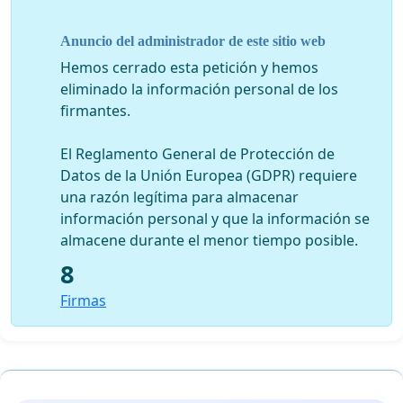
deontología científica y que la biblioteca Pierre Mendès
France de la Universidad de París 1 Sorbona respete el
Anuncio del administrador de este sitio web
pluralismo de las publicaciones científicas puestas a la
Hemos cerrado esta petición y hemos
disposición de los estudiantes y otros usuarios. Esto
eliminado la información personal de los
vale para esta biblioteca como para las demás
firmantes.
bibliotecas universitarias.
¡ No a la censura macartista en las bibliotecas
El Reglamento General de Protección de
universitarias !
Datos de la Unión Europea (GDPR) requiere
una razón legítima para almacenar
El expediente completo de esta censura y de la
información personal y que la información se
correspondencia a este respecto está disponible en
almacene durante el menor tiempo posible.
http://www.historiographie.info/debats.html
8
Godefroy Clair, ingeniero de estudios en la universidad
Firmas
París 8
Annie Lacroix-Riz, profesora emérita de historia
contemporánea, universidad París 7
Aymeric Monville, director de la Editorial Delga.