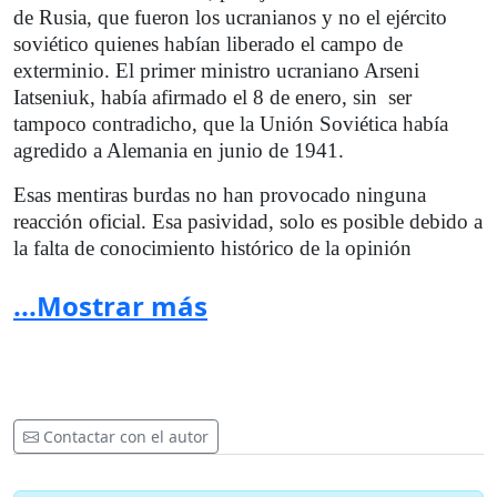
de Rusia, que fueron los ucranianos y no el ejército
soviético quienes habían liberado el campo de
exterminio. El primer ministro ucraniano Arseni
Iatseniuk, había afirmado el 8 de enero, sin
ser
tampoco contradicho, que la Unión Soviética había
agredido a Alemania en junio de 1941.
Esas mentiras burdas no han provocado ninguna
reacción oficial.
Esa pasividad, solo es posible debido a
la falta de conocimiento histórico de la opinión
pública, resultado, entre otros, de la censura que se ha
...Mostrar más
extendido hasta en las instituciones universitarias.
Durante mucho tiempo tácita o hipócrita, ésta alcanza
de ahora en adelante un nivel tal que una biblioteca de
París 1 Sorbona ya no disimula para justificar la
prohibición que afecta a un universitario reconocido y
todo el catálogo de una editorial progresista.
Contactar con el autor
Exigimos que se acabe con esa violación flagrante de la