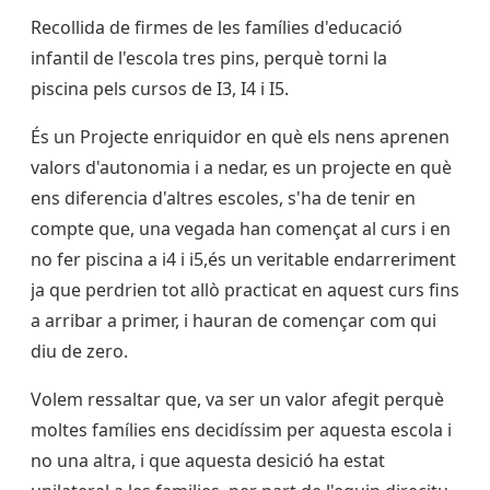
Recollida de firmes de les famílies d'educació
infantil de l'escola tres pins, perquè torni la
piscina pels cursos de I3, I4 i I5.
És un Projecte enriquidor en què els nens aprenen
valors d'autonomia i a nedar, es un projecte en què
ens diferencia d'altres escoles, s'ha de tenir en
compte que, una vegada han començat al curs i en
no fer piscina a i4 i i5,és un veritable endarreriment
ja que perdrien tot allò practicat en aquest curs fins
a arribar a primer, i hauran de començar com qui
diu de zero.
Volem ressaltar que, va ser un valor afegit perquè
moltes famílies ens decidíssim per aquesta escola i
no una altra, i que aquesta desició ha estat