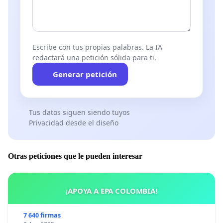
que tienen hermanos realizando también
extraescolares.
Escribe con tus propias palabras. La IA
Por eso, las familias de la escuela, pedimos que
redactará una petición sólida para ti.
como, los cursos 2025-2026, los niños puedan
Generar petición
disfrutar de los beneficios que les reporta el
espació de piscina, tal como han hecho hasta
ahora.
Tus datos siguen siendo tuyos
Privacidad desde el diseño
Otras peticiones que le pueden interesar
¡APOYA A EPA COLOMBIA!
7 640 firmas