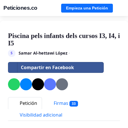
Peticiones.co
Empieza una Petición
Piscina pels infants dels cursos I3, I4, i
I5
Samar Al-hettawi López
·
S
Compartir en Facebook
Petición
Firmas
33
Visibilidad adicional