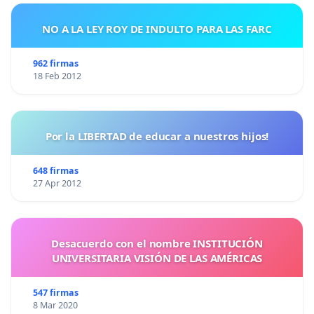
NO A LA LEY ROY DE INDULTO PARA LAS FARC
962 firmas
18 Feb 2012
Por la LIBERTAD de educar a nuestros hijos!
648 firmas
27 Apr 2012
Desacuerdo con el nombre INSTITUCIÓN
UNIVERSITARIA VISIÓN DE LAS AMÉRICAS
547 firmas
8 Mar 2020