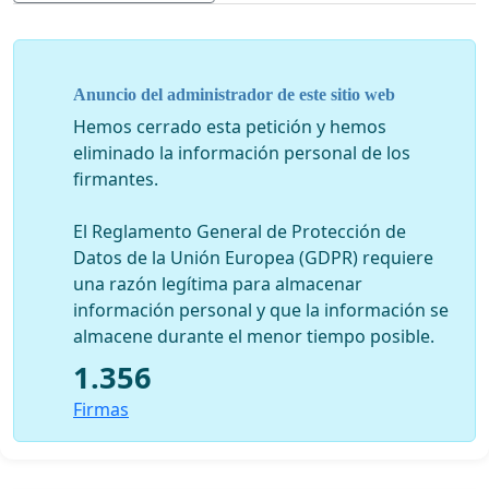
tercera patología causante de discapacidad.
Estas enfermedades afectan no solo al paciente,
sino de manera importante al entorno de éste, en
especial al familiar que debe encargarse del
Anuncio del administrador de este sitio web
cuidado del paciente. Se ha acuñado el término de
Hemos cerrado esta petición y hemos
“
segundo paciente
” para designar las consecuencias
eliminado la información personal de los
del cuidado de un paciente con demencia. Las
firmantes.
principales consecuencias para el cuidador de un
paciente con demencia son una alta prevalencia de
El Reglamento General de Protección de
enfermedades psiquiátricas y repercusiones
Datos de la Unión Europea (GDPR) requiere
económicas y sociales, entre ellas un desmedro
una razón legítima para almacenar
significativo de las capacidades laborales.
información personal y que la información se
El diagnóstico y tratamiento de estas
almacene durante el menor tiempo posible.
enfermedades es insuficiente: más del 70% de los
1.356
pacientes con demencia no han sido diagnosticado.
El acceso al diagnóstico y tratamiento de estas
Firmas
enfermedades es fuertemente inequitativo.
Existen acciones preventivas y terapéuticas
efectivas que podrían implementarse para