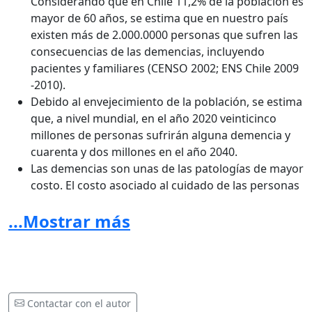
Considerando que en Chile 11,2% de la población es
mayor de 60 años, se estima que en nuestro país
existen más de 2.000.0000 personas que sufren las
consecuencias de las demencias, incluyendo
pacientes y familiares (CENSO 2002; ENS Chile 2009
-2010).
Debido al envejecimiento de la población, se estima
que, a nivel mundial, en el año 2020 veinticinco
millones de personas sufrirán alguna demencia y
cuarenta y dos millones en el año 2040.
Las demencias son unas de las patologías de mayor
costo. El costo asociado al cuidado de las personas
con demencia es a nivel mundial de 604 billones de
...Mostrar más
dólares en 2010, lo que equivale al PIB de la 18ª
economía del orbe.
Según el estudio AVISA, la EA y otras Demencias se
encuentran entre las primeras 20 enfermedades
causantes de discapacidad en Chile. En la población
mayor de 60 años, las demencias constituyen la
Contactar con el autor