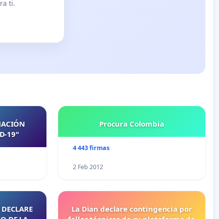
a ti.
NACIÓN
Procura Colombia
D-19"
4 443 firmas
2 Feb 2012
 DECLARE
La Dian declare contingencia por
O DE LA
fallas técnicas de su plataforma de