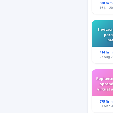
580 firm
16 Jan 2
Invitaci
para
me
414 firm
27 Aug 2
Replante
aprend
virtual 
275 firm
31 Mar 2