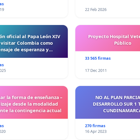
as
019
22 Feb 2026
ón oficial al Papa León XIV
Proyecto Hospital Vet
 visitar Colombia como
Público
nsaje de esperanza y
reconciliación
33 565 firmas
as
025
17 Dec 2011
ar la forma de enseñanza –
NO AL PLAN PARCIA
izaje desde la modalidad
DESARROLLO SUR 1 
ante la contingencia actual
CUNDINAMARC
as
270 firmas
020
16 Apr 2023