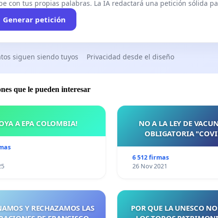
stabilización real y por una remuneración justa!
be con tus propias palabras. La IA redactará una petición sólida par
 universidad pública que verdaderamente sea un ejemplo
Generar petición
sociedad!
la modificación de la LOSU para reconocer los
tos siguen siendo tuyos
Privacidad desde el diseño
 de este colectivo.
n tu firma a las profesoras y profesores asociados de la
ones que le pueden interesar
ad pública.
OYA A EPA COLOMBIA!
NO A LA LEY DE VACU
OBLIGATORIA "COVI
rmas
6 512 firmas
25
26 Nov 2021
AMOS Y RECHAZAMOS LAS
POR QUE LA UNESCO NO
RACIONES DE FRANCISCO
LOS TOROS PATRIMONI