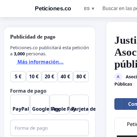
Peticiones.co
Buscar en las p
ES ▼
Publicidad de pago
Just
Peticiones.co publicitará esta petición
Asoc
a
3,000
personas.
públ
Más información...
5 €
10 €
20 €
40 €
80 €
Asoci
A
Públicas
·
Forma de pago
Com
PayPal
Google Pay
Apple Pay
Tarjeta de crédito
Peti
Forma de pago