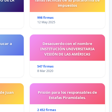
impuestos
998 firmas
12 May 2025
ducar a
Desacuerdo con el nombre
INSTITUCIÓN UNIVERSITARIA
VISIÓN DE LAS AMÉRICAS
547 firmas
8 Mar 2020
 de Juan
Prisión para los responsables de
Estafas Piramidales.
2 452 firmas