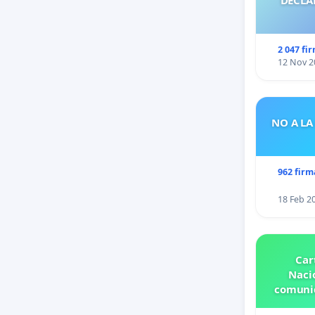
2 047 fi
12 Nov 2
NO A LA
962 firm
18 Feb 2
Car
Nacio
comunid