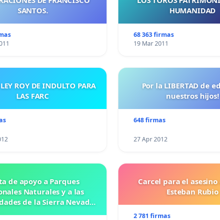
SANTOS.
HUMANIDAD
rmas
68 363 firmas
011
19 Mar 2011
 LEY ROY DE INDULTO PARA
Por la LIBERTAD de e
LAS FARC
nuestros hijos!
as
648 firmas
012
27 Apr 2012
ta de apoyo a Parques
Carcel para el asesino
nales Naturales y a las
Esteban Rubio
ades de la Sierra Nevada
de Santa Marta
2 781 firmas