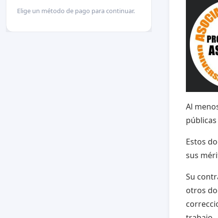
Elige un método de pago para continuar.
Al meno
pública
Estos do
sus méri
Su contr
otros do
correcci
trabajo.