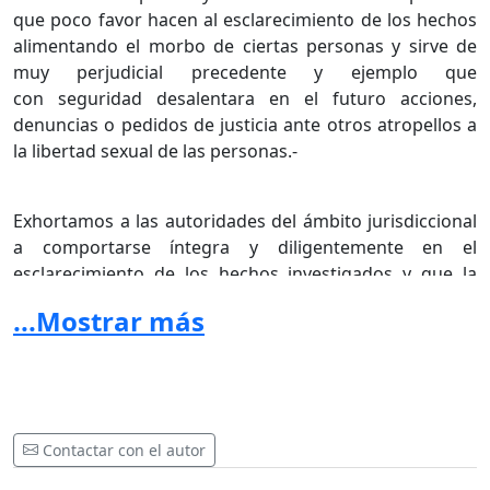
que poco favor hacen al esclarecimiento de los hechos
alimentando el morbo de ciertas personas y sirve de
muy perjudicial precedente y ejemplo que
con seguridad desalentara en el futuro acciones,
denuncias o pedidos de justicia ante otros atropellos a
la libertad sexual de las personas.-
Exhortamos a las autoridades del ámbito jurisdiccional
a comportarse íntegra y diligentemente en el
esclarecimiento de los hechos investigados y que la
presente causa se dirima próximamente en un
...Mostrar más
JUICIO CONFORME A DERECHO y no por medios
inidóneos como actualmente se viene desarrollando.-
CIUDADANOS ALERTA POR LA JUSTICIA
Contactar con el autor