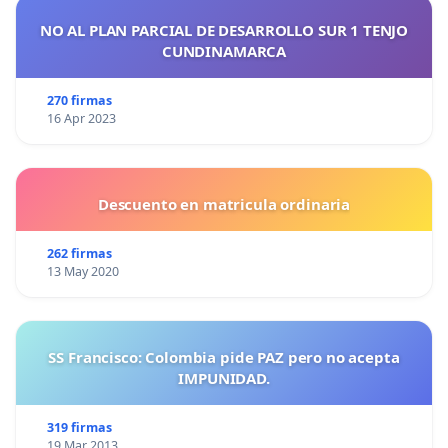
NO AL PLAN PARCIAL DE DESARROLLO SUR 1 TENJO
CUNDINAMARCA
270 firmas
16 Apr 2023
Descuento en matricula ordinaria
262 firmas
13 May 2020
SS Francisco: Colombia pide PAZ pero no acepta
IMPUNIDAD.
319 firmas
19 Mar 2013